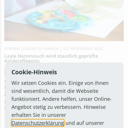
KINDER, JUGEND & FAMILIE
02. NOVEMBER 2022
Layla Hammouch wird staatlich geprüfte
Kinderpflegerin
Cookie-Hinweis
Layla Hammouch von der städtischen Kita
„Burgwiesenweg“ in Bornheim-Hemmerich schließt
Wir setzen Cookies ein. Einige von ihnen
sich Silvia Fußwinkel an und nimmt seit dem 1. August
sind wesentlich, damit die Webseite
2022 auch an der praxisintegrierten Qualifizierung zur
funktioniert. Andere helfen, unser Online-
staatlich geprüften Kinderpflegerin teil.
Angebot stetig zu verbessern. Hinweise
Weiterlesen
erhalten Sie in unserer
Datenschutzerklärung
und auf unserer