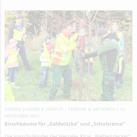
KINDER, JUGEND & FAMILIE
TERMINE & AKTIONEN
10.
NOVEMBER 2022
Kirschbäume für „Goldstücke“ und „Schulsterne“
Die Vorschulkinder der Herseler Kitas „Weltentdecker“