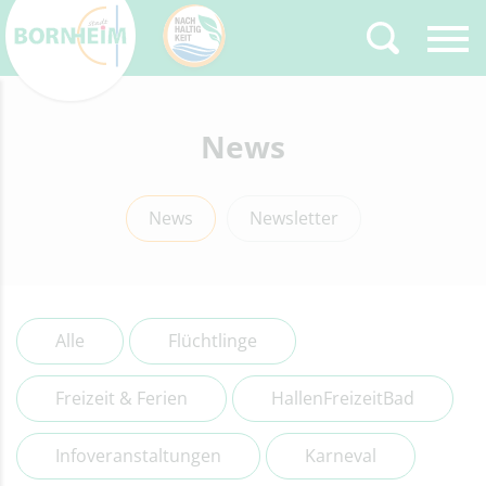
Zurück
News
Type 2 or more
characters for results.
News
Newsletter
Alle
Flüchtlinge
Freizeit & Ferien
HallenFreizeitBad
Infoveranstaltungen
Karneval