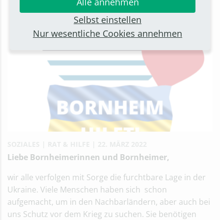
Alle annehmen
Selbst einstellen
Nur wesentliche Cookies annehmen
SOZIALES
RAT & HILFE
22. MÄRZ 2022
Liebe Bornheimerinnen und Bornheimer,
wir alle verfolgen mit Sorge die furchtbare Lage in der
Ukraine. Viele Menschen haben sich schon
aufgemacht, um in den Nachbarländern, aber auch bei
uns Schutz vor dem Krieg zu suchen. Sie benötigen