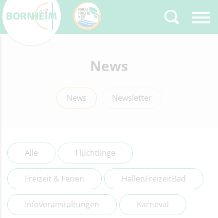
Zurück
News
Type 2 or more
characters for results.
News
Newsletter
Alle
Flüchtlinge
Freizeit & Ferien
HallenFreizeitBad
Infoveranstaltungen
Karneval