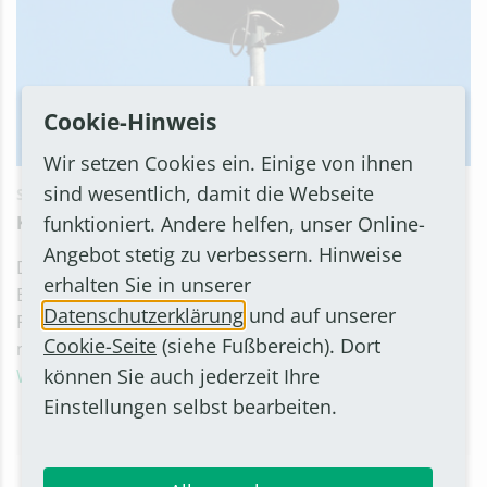
Cookie-Hinweis
Wir setzen Cookies ein. Einige von ihnen
sind wesentlich, damit die Webseite
SOZIALES
23. MÄRZ 2022
Kein Probe-Sirenenalarm am Samstag
funktioniert. Andere helfen, unser Online-
Angebot stetig zu verbessern. Hinweise
Diesen Samstag, 26. März 2022, heulen die Sirenen in
erhalten Sie in unserer
Bornheim nicht zur Probe. Dies hat die Leitung der
Datenschutzerklärung
und auf unserer
Freiwilligen Feuerwehr der Stadt Bornheim gemeinsam
Cookie-Seite
(siehe Fußbereich). Dort
mit Stadtverwaltung entschieden.
können Sie auch jederzeit Ihre
Weiterlesen
Einstellungen selbst bearbeiten.