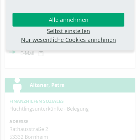
53332 Bornheim
Anfahrt
Alle annehmen
KONTAKT
Selbst einstellen
Telefon: 02222 945-139
Nur wesentliche Cookies annehmen
Telefax: 02222 945-7120
E-Mail
Altaner, Petra
FINANZHILFEN SOZIALES
Flüchtlingsunterkünfte - Belegung
ADRESSE
Rathausstraße 2
53332 Bornheim