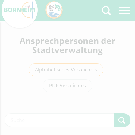
Zurück
Ansprechpersonen der
Type 2 or more
characters for results.
Stadtverwaltung
Alphabetisches Verzeichnis
PDF-Verzeichnis