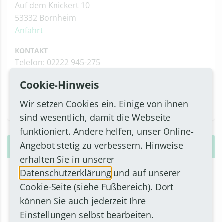
Auf dem Knickert 10
53332 Bornheim
Anfahrt
KONTAKT
Telefon: 02222 945-275
Telefax: 02222 945-126
Cookie-Hinweis
E-Mail
Wir setzen Cookies ein. Einige von ihnen
sind wesentlich, damit die Webseite
funktioniert. Andere helfen, unser Online-
Angebot stetig zu verbessern. Hinweise
Alshihan, Tamara
erhalten Sie in unserer
IT-SUPPORT SCHULEN
Datenschutzerklärung
und auf unserer
IT-Support Schulen
Cookie-Seite
(siehe Fußbereich). Dort
können Sie auch jederzeit Ihre
ADRESSE
Einstellungen selbst bearbeiten.
Brunnenallee 31 - a