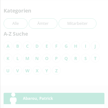
Kategorien
Alle
Ämter
Mitarbeiter
A-Z Suche
A
B
C
D
E
F
G
H
I
J
K
L
M
N
O
P
Q
R
S
T
U
V
W
X
Y
Z
Abarou, Patrick