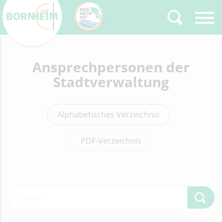
Zurück
Ansprechpersonen der
Type 2 or more
characters for results.
Stadtverwaltung
Alphabetisches Verzeichnis
PDF-Verzeichnis