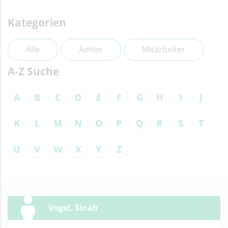
Kategorien
Alle
Ämter
Mitarbeiter
A-Z Suche
A
B
C
D
E
F
G
H
I
J
K
L
M
N
O
P
Q
R
S
T
U
V
W
X
Y
Z
Vogel, Sinah