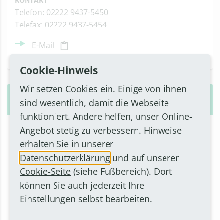
KONTAKT
Telefon: 02222 9437-5450
Telefax: 02222 9437-5454
E-Mail
Cookie-Hinweis
Wir setzen Cookies ein. Einige von ihnen
Vorzimmer Bürgermeister &
sind wesentlich, damit die Webseite
Beigeordnete
funktioniert. Andere helfen, unser Online-
Angebot stetig zu verbessern. Hinweise
ADRESSE
Rathausstraße 2
erhalten Sie in unserer
53332 Bornheim
Datenschutzerklärung
und auf unserer
Anfahrt
Cookie-Seite
(siehe Fußbereich). Dort
können Sie auch jederzeit Ihre
KONTAKT
Telefon: 02222 945-101 / 02222 945-103 / 02222
Einstellungen selbst bearbeiten.
945-201