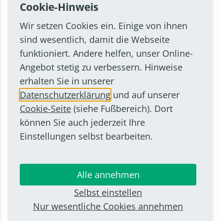
Cookie-Hinweis
Sa.. 25.07.26
14:00 - 16:00Uhr
Wir setzen Cookies ein. Einige von ihnen
sind wesentlich, damit die Webseite
NAME DES VERANSTALTERS
funktioniert. Andere helfen, unser Online-
VHS Bornheim/Alfter
Angebot stetig zu verbessern. Hinweise
ADRESSE
erhalten Sie in unserer
53111 Bonn, Graurheindorfer Straße 10,
Datenschutzerklärung
und auf unserer
Römer-Präsentationsfläche Didinkirica
Cookie-Seite
(siehe Fußbereich). Dort
(Legionslager Bonn)
können Sie auch jederzeit Ihre
Einstellungen selbst bearbeiten.
Anfahrt
02222945460
https://www.vhs-bornheim-
Alle annehmen
alfter.de/programm/kurssuche/kurs/Das-
Bonner-Roemerlager-Auf-Spurensuche-
Selbst einstellen
am-Niedergermanischen-
Nur wesentliche Cookies annehmen
Limes/BB10115#inhalt
Im Kalender speichern