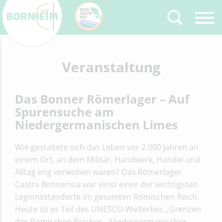
Zurück
Veranstaltung
Type 2 or more
characters for results.
Das Bonner Römerlager – Auf
Spurensuche am
Niedergermanischen Limes
Wie gestaltete sich das Leben vor 2.000 Jahren an
einem Ort, an dem Militär, Handwerk, Handel und
Alltag eng verwoben waren? Das Römerlager
Castra Bonnensia war einst einer der wichtigsten
Legionsstandorte im gesamten Römischen Reich.
Heute ist es Teil des UNESCO-Welterbes „Grenzen
des Römischen Reiches - Niedergermanischer