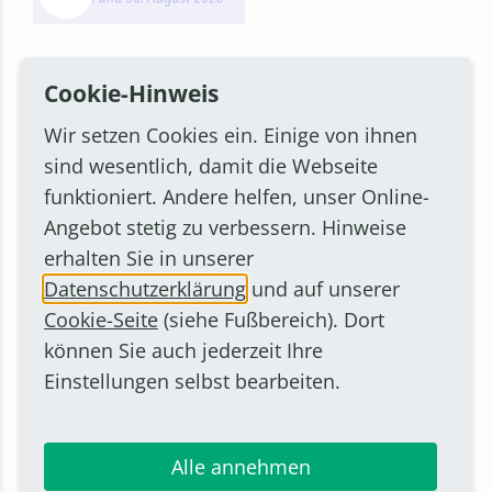
Cookie-Hinweis
Wir setzen Cookies ein. Einige von ihnen
PDF-Download
sind wesentlich, damit die Webseite
funktioniert. Andere helfen, unser Online-
Angebot stetig zu verbessern. Hinweise
Sa.. 29.08.26
erhalten Sie in unserer
bis So.. 30.08.26
Datenschutzerklärung
und auf unserer
Cookie-Seite
(siehe Fußbereich). Dort
NAME DES VERANSTALTERS
können Sie auch jederzeit Ihre
Künstlerkreis Vorgebirge e.V.
Einstellungen selbst bearbeiten.
ADRESSE
Rheinstraße 218, 53332 Bornheim
Alle annehmen
Marienhof der Weinhandlung Antwerpen in