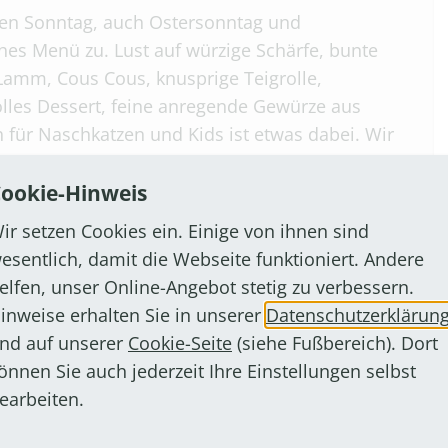
den Sonntag, auch Ostersonntag und
hes Menü zu. Lust auf würzige Schärfe, bunte
? Lamm, Cous Cous, knusprige Teigrolle,
olles Dessert, feine anregende Gewürze aus
 für Naschkatzen und Kids ist etwas dabei. Wir
che mit uns zu erleben. Vorbestellung und
osaik-bornheim.de oder 0176-21770910
ookie-Hinweis
ir setzen Cookies ein. Einige von ihnen sind
esentlich, damit die Webseite funktioniert. Andere
elfen, unser Online-Angebot stetig zu verbessern.
inweise erhalten Sie in unserer
Datenschutzerklärun
nd auf unserer
Cookie-Seite
(siehe Fußbereich). Dort
önnen Sie auch jederzeit Ihre Einstellungen selbst
earbeiten.