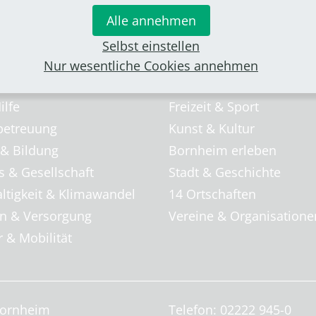
Alle annehmen
Selbst einstellen
Nur wesentliche Cookies annehmen
& Familie
Freizeit & Tourismus
m für ...
Veranstaltungen
ilfe
Freizeit & Sport
betreuung
Kunst & Kultur
 & Bildung
Bornheim erleben
s & Gesellschaft
Stadt & Geschichte
ltigkeit & Klimawandel
14 Ortschaften
 & Versorgung
Vereine & Organisatione
 & Mobilität
Bornheim
Telefon: 02222 945-0