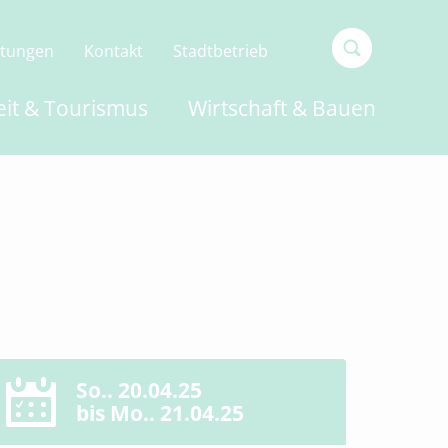
ltungen
Kontakt
Stadtbetrieb
Type 2 or
eit & Tourismus
Wirtschaft & Bauen
more
characters
for
results.
So.. 20.04.25
bis Mo.. 21.04.25