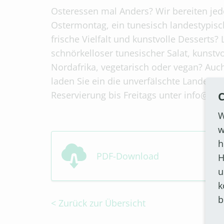
Osteressen mal Anders? Wir bereiten je
Ostermontag, ein tunesisch landestypisc
frische Vielfalt und kunstvolle Desserts
schnörkelloser tunesischer Salat, kunstv
Nordafrika, vegetarisch oder vegan? Auch
laden Sie ein die unverfälschte Landeskü
Reservierung bis Freitags unter info@m
C
W
w
h
PDF-Download
H
u
k
b
< Zurück zur Übersicht