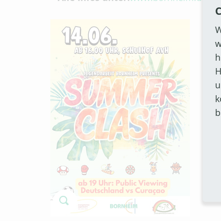
C
W
w
h
H
u
k
b