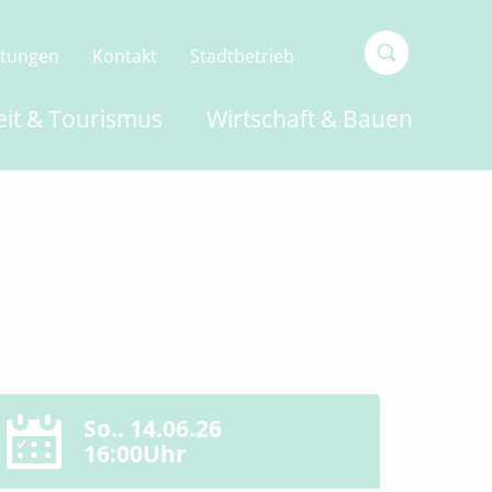
ltungen
Kontakt
Stadtbetrieb
Type 2 or
eit & Tourismus
Wirtschaft & Bauen
more
characters
for
results.
So.. 14.06.26
16:00Uhr