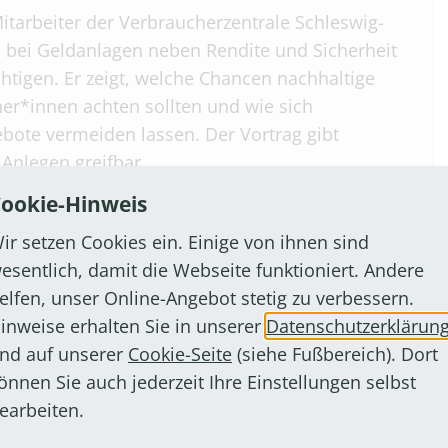
Mitarbeiter der Verbraucherzentrale Schleswig-
bei Geldanlagen neben Rendite und Sicherheit
tigen. Er zeigt, welche Chancen nachhaltige
er*innen achten sollten und wie sich
ote vermeiden lassen. Der Vortrag gibt
Anlegen greifbar.
ookie-Hinweis
ir setzen Cookies ein. Einige von ihnen sind
esentlich, damit die Webseite funktioniert. Andere
elfen, unser Online-Angebot stetig zu verbessern.
inweise erhalten Sie in unserer
Datenschutzerklärun
nd auf unserer
Cookie-Seite
(siehe Fußbereich). Dort
önnen Sie auch jederzeit Ihre Einstellungen selbst
earbeiten.