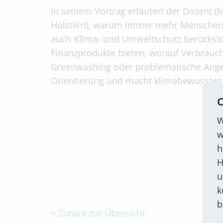
In seinem Vortrag erläutert der Dozent (
Holstein), warum immer mehr Menschen 
auch Klima- und Umweltschutz berücksich
Finanzprodukte bieten, worauf Verbrauch
Greenwashing oder problematische Angeb
Orientierung und macht klimabewusstes 
C
W
w
h
H
u
k
b
< Zurück zur Übersicht