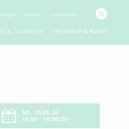
ltungen
Kontakt
Stadtbetrieb
Type 2 or
eit & Tourismus
Wirtschaft & Bauen
more
characters
for
results.
Mi.. 03.06.26
18:00 - 19:30Uhr