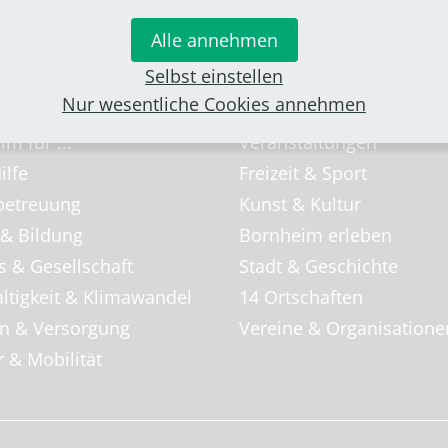
Alle annehmen
Selbst einstellen
Nur wesentliche Cookies annehmen
& Familie
Freizeit & Tourismus
m für ...
Veranstaltungen
ilfe
Freizeit & Sport
betreuung
Kunst & Kultur
 & Bildung
Bornheim erleben
s & Gesellschaft
Stadt & Geschichte
ltigkeit & Klimawandel
14 Ortschaften
 & Versorgung
Vereine & Organisatione
 & Mobilität