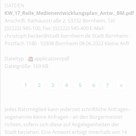
DATEIEN
KW_17_Reile_Medienentwicklungsplan_Antw._BM.pdf
Anschrift: Rathausstraße 2, 53332 Bornheim, Tel:
(02222) 945-100, Fax: (02222) 945-400 E-Mail:
christoph.becker@stadt-bornheim.de Stadt Bornheim ·
Postfach 1140 · 53308 Bornheim 08.06.2022 Kleine Anfr
Dateityp :
application/pdf
Dateigröße: 169 KB
1
2
3
4
5
6
7
»
Jedes Ratsmitglied kann jederzeit schriftliche Anfragen -
sogenannte kleine Anfragen - an den Bürgermeister
richten, sofern sich diese auf Angelegenheiten der
Stadt beziehen. Eine Antwort erfolgt innerhalb von 14