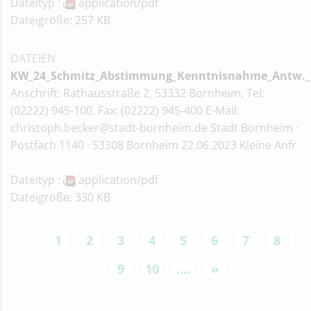
Dateityp :
application/pdf
Dateigröße: 257 KB
DATEIEN
KW_24_Schmitz_Abstimmung_Kenntnisnahme_Antw._
Anschrift: Rathausstraße 2, 53332 Bornheim, Tel:
(02222) 945-100, Fax: (02222) 945-400 E-Mail:
christoph.becker@stadt-bornheim.de Stadt Bornheim ·
Postfach 1140 · 53308 Bornheim 22.06.2023 Kleine Anfr
Dateityp :
application/pdf
Dateigröße: 330 KB
1
2
3
4
5
6
7
8
9
10
....
»