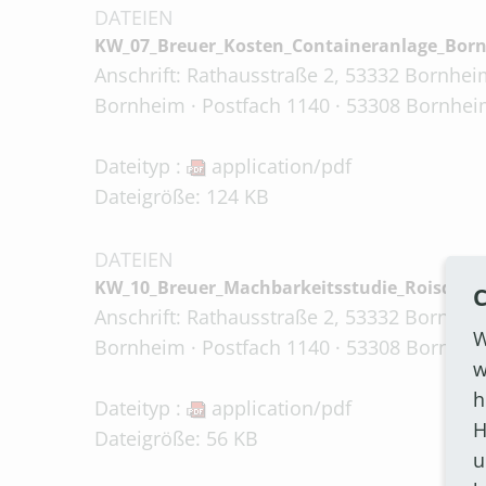
DATEIEN
KW_07_Breuer_Kosten_Containeranlage_Born
Anschrift: Rathausstraße 2, 53332 Bornheim
Bornheim · Postfach 1140 · 53308 Bornhei
Dateityp :
application/pdf
Dateigröße: 124 KB
DATEIEN
KW_10_Breuer_Machbarkeitsstudie_Roisdorf_
C
Anschrift: Rathausstraße 2, 53332 Bornheim
W
Bornheim · Postfach 1140 · 53308 Bornhei
w
h
Dateityp :
application/pdf
H
Dateigröße: 56 KB
u