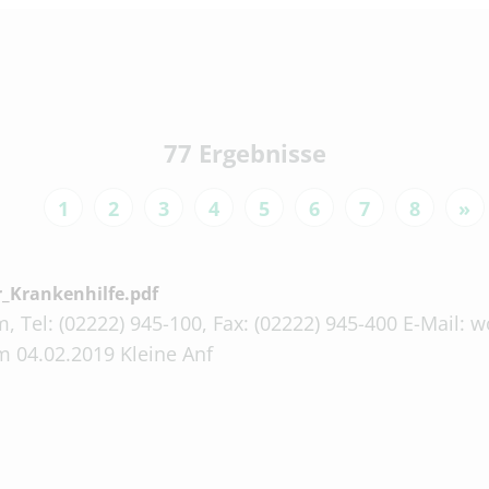
77 Ergebnisse
1
2
3
4
5
6
7
8
»
_Krankenhilfe.pdf
, Tel: (02222) 945-100, Fax: (02222) 945-400 E-Mail:
m 04.02.2019 Kleine Anf