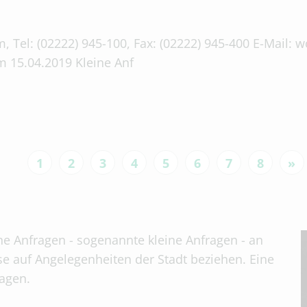
, Tel: (02222) 945-100, Fax: (02222) 945-400 E-Mail:
m 15.04.2019 Kleine Anf
1
2
3
4
5
6
7
8
»
che Anfragen - sogenannte kleine Anfragen - an
se auf Angelegenheiten der Stadt beziehen. Eine
tagen.