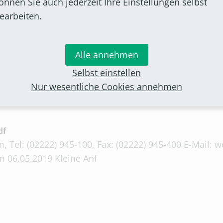
önnen Sie auch jederzeit Ihre Einstellungen selbst
earbeiten.
, Tel: (02222) 945-100, Fax: (02222) 945-400 E-Mail:
m 03.05.2019 Kleine Anf
Alle annehmen
Selbst einstellen
Nur wesentliche Cookies annehmen
df
, Tel: (02222) 945-100, Fax: (02222) 945-400 E-Mail:
m 06.05.2019 Kleine Anf