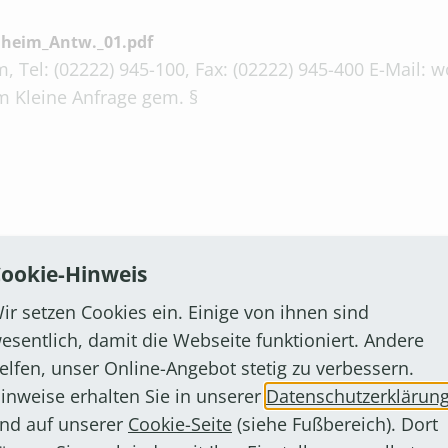
heim_Antw._01.pdf
, Tel: (02222) 945-100, Fax: (02222) 945-400 E-Mail:
m Kleine Anfrage gem. §
.pdf
ookie-Hinweis
, Tel: (02222) 945-100, Fax: (02222) 945-400 E-Mail:
ir setzen Cookies ein. Einige von ihnen sind
m 16.04.2019 Kleine Anf
esentlich, damit die Webseite funktioniert. Andere
elfen, unser Online-Angebot stetig zu verbessern.
inweise erhalten Sie in unserer
Datenschutzerklärun
nd auf unserer
Cookie-Seite
(siehe Fußbereich). Dort