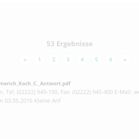
53 Ergebnisse
«
1
2
3
4
5
6
»
merich_Koch_C._Antwort.pdf
, Tel: (02222) 945-100, Fax: (02222) 945-400 E-Mail:
m 03.05.2016 Kleine Anf