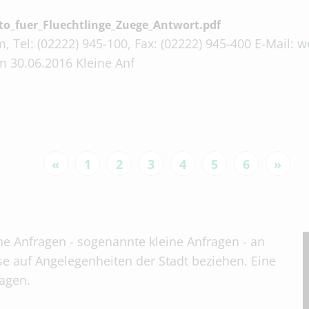
_fuer_Fluechtlinge_Zuege_Antwort.pdf
, Tel: (02222) 945-100, Fax: (02222) 945-400 E-Mail:
m 30.06.2016 Kleine Anf
«
1
2
3
4
5
6
»
che Anfragen - sogenannte kleine Anfragen - an
se auf Angelegenheiten der Stadt beziehen. Eine
tagen.