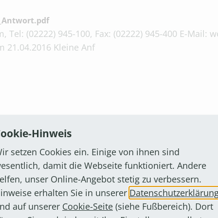
Antwort.pdf
, Tel: (02222) 945-100, Fax: (02222) 945-400 E-Mail:
m 21.04.2016 Kleine Anf
ochenzeitschrift_Wir_Bornheimer_Nr._14-2016_Breuer_A
ookie-Hinweis
, Tel: (02222) 945-100, Fax: (02222) 945-400 E-Mail:
ir setzen Cookies ein. Einige von ihnen sind
m 12.05.2016 Kleine Anf
esentlich, damit die Webseite funktioniert. Andere
elfen, unser Online-Angebot stetig zu verbessern.
inweise erhalten Sie in unserer
Datenschutzerklärun
nd auf unserer
Cookie-Seite
(siehe Fußbereich). Dort