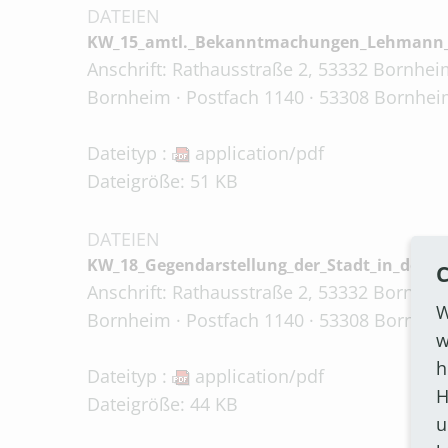
DATEIEN
KW_15_amtl._Bekanntmachungen_Lehmann_
Anschrift: Rathausstraße 2, 53332 Bornheim
Bornheim · Postfach 1140 · 53308 Bornhei
Dateityp :
application/pdf
Dateigröße: 51 KB
DATEIEN
KW_18_Gegendarstellung_der_Stadt_in_der_W
C
Anschrift: Rathausstraße 2, 53332 Bornheim
W
Bornheim · Postfach 1140 · 53308 Bornhei
w
h
Dateityp :
application/pdf
H
Dateigröße: 44 KB
u