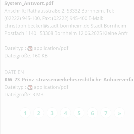
System_Antwort.pdf
Anschrift: Rathausstraße 2, 53332 Bornheim, Tel:
(02222) 945-100, Fax: (02222) 945-400 E-Mail:
christoph.becker@stadt-bornheim.de Stadt Bornheim ·
Postfach 1140 · 53308 Bornheim 12.06.2025 Kleine Anfr
Dateityp :
application/pdf
Dateigröße: 160 KB
DATEIEN
KW_23_Prinz_strassenverkehrsrechtliche_Anhoerverf
Dateityp :
application/pdf
Dateigröße: 3 MB
1
2
3
4
5
6
7
»