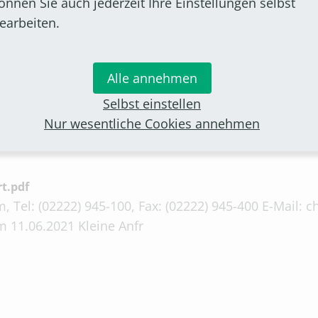
önnen Sie auch jederzeit Ihre Einstellungen selbst
earbeiten.
, Tel: (02222) 945-100, Fax: (02222) 945-400 E-Mail:
 21.05.2021 Kleine Anfr
Alle annehmen
Selbst einstellen
Nur wesentliche Cookies annehmen
t.pdf
, Tel: (02222) 945-100, Fax: (02222) 945-400 E-Mail:
 11.06.2021 Kleine Anfr