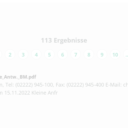
113 Ergebnisse
2
3
4
5
6
7
8
9
10
.
se_Antw._BM.pdf
, Tel: (02222) 945-100, Fax: (02222) 945-400 E-Mail:
 15.11.2022 Kleine Anfr