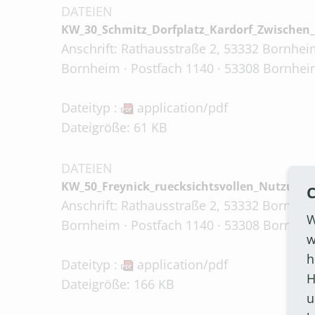
DATEIEN
KW_30_Schmitz_Dorfplatz_Kardorf_Zwischen
Anschrift: Rathausstraße 2, 53332 Bornheim
Bornheim · Postfach 1140 · 53308 Bornheim
Dateityp :
application/pdf
Dateigröße: 61 KB
DATEIEN
KW_50_Freynick_ruecksichtsvollen_Nutzung
C
Anschrift: Rathausstraße 2, 53332 Bornheim
W
Bornheim · Postfach 1140 · 53308 Bornheim
w
h
Dateityp :
application/pdf
H
Dateigröße: 166 KB
u