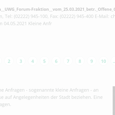
m__UWG_Forum-Fraktion__vom_25.03.2021_betr._Offene_
, Tel: (02222) 945-100, Fax: (02222) 945-400 E-Mail:
 04.05.2021 Kleine Anfr
2
3
4
5
6
7
8
9
10
.
che Anfragen - sogenannte kleine Anfragen - an
se auf Angelegenheiten der Stadt beziehen. Eine
tagen.