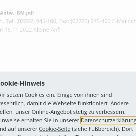
_Antw._BM.pdf
, Tel: (02222) 945-100, Fax: (02222) 945-400 E-Mail:
 15.11.2022 Kleine Anfr
_des_Leinpfades_von_Radfahrern_und_Fussgaengern_An
ookie-Hinweis
, Tel: (02222) 945-100, Fax: (02222) 945-400 E-Mail:
ir setzen Cookies ein. Einige von ihnen sind
 08.03.2022 Kleine Anfr
esentlich, damit die Webseite funktioniert. Andere
elfen, unser Online-Angebot stetig zu verbessern.
inweise erhalten Sie in unserer
Datenschutzerklärun
nd auf unserer
Cookie-Seite
(siehe Fußbereich). Dort