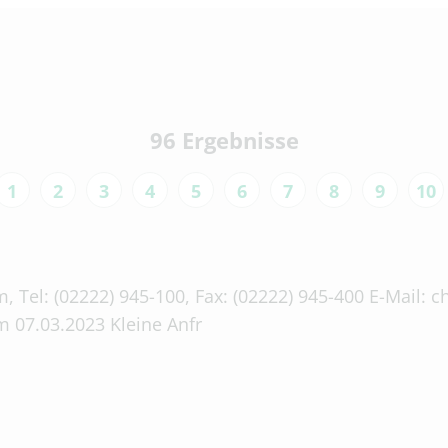
96 Ergebnisse
1
2
3
4
5
6
7
8
9
10
, Tel: (02222) 945-100, Fax: (02222) 945-400 E-Mail:
 07.03.2023 Kleine Anfr