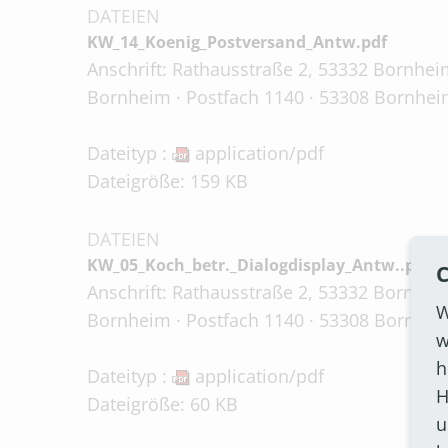
DATEIEN
KW_14_Koenig_Postversand_Antw.pdf
Anschrift: Rathausstraße 2, 53332 Bornheim
Bornheim · Postfach 1140 · 53308 Bornheim
Dateityp :
application/pdf
Dateigröße: 159 KB
DATEIEN
KW_05_Koch_betr._Dialogdisplay_Antw..pdf
C
Anschrift: Rathausstraße 2, 53332 Bornheim
W
Bornheim · Postfach 1140 · 53308 Bornheim
w
h
Dateityp :
application/pdf
H
Dateigröße: 60 KB
u