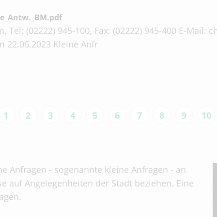
e_Antw._BM.pdf
, Tel: (02222) 945-100, Fax: (02222) 945-400 E-Mail:
 22.06.2023 Kleine Anfr
1
2
3
4
5
6
7
8
9
10
che Anfragen - sogenannte kleine Anfragen - an
se auf Angelegenheiten der Stadt beziehen. Eine
tagen.