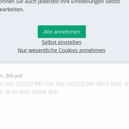
önnen Sie auch jederzeit Ihre Einstellungen selbst
earbeiten.
ad.pdf
, Tel: (02222) 945-100, Fax: (02222) 945-400 E-Mail:
m Herr Dirk König Willmu
Alle annehmen
Selbst einstellen
Nur wesentliche Cookies annehmen
w._BM.pdf
, Tel: (02222) 945-100, Fax: (02222) 945-400 E-Mail:
 16.05.2023 Kleine Anfr