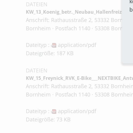
k
DATEIEN
b
KW_13_Koenig_betr._Neubau_Hallenfreizeitb
Anschrift: Rathausstraße 2, 53332 Bornheim
Bornheim · Postfach 1140 · 53308 Bornhei
Dateityp :
application/pdf
Dateigröße: 187 KB
DATEIEN
KW_15_Freynick_RVK_E-Bike___NEXTBIKE_Ant
Anschrift: Rathausstraße 2, 53332 Bornheim
Bornheim · Postfach 1140 · 53308 Bornheim
Dateityp :
application/pdf
Dateigröße: 73 KB