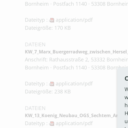
Bornheim · Postfach 1140 · 53308 Bornheim
Dateityp :
application/pdf
Dateigröße: 170 KB
DATEIEN
KW_7_Marx_Buergerradweg_zwischen_Hersel
Anschrift: Rathausstraße 2, 53332 Bornheim
Bornheim · Postfach 1140 · 53308 Bornheim
C
Dateityp :
application/pdf
W
Dateigröße: 238 KB
w
h
DATEIEN
H
KW_13_Koenig_Neubau_OGS_Sechtem_Antwor
u
Dateityp :
application/pdf