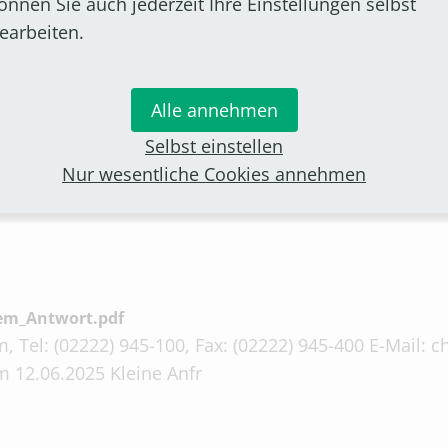
önnen Sie auch jederzeit Ihre Einstellungen selbst
earbeiten.
merich_Antwort.pdf
Alle annehmen
, Tel: (02222) 945-100, Fax: (02222) 945-400 E-Mail:
Selbst einstellen
 26.05.2025 Kleine Anfr
Nur wesentliche Cookies annehmen
em_Antwort.pdf
, Tel: (02222) 945-100, Fax: (02222) 945-400 E-Mail:
 12.06.2025 Kleine Anfr