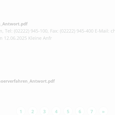
_Antwort.pdf
, Tel: (02222) 945-100, Fax: (02222) 945-400 E-Mail:
 12.06.2025 Kleine Anfr
hoerverfahren_Antwort.pdf
1
2
3
4
5
6
7
»