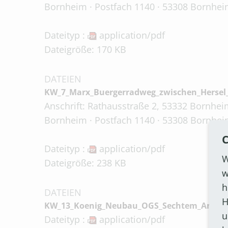
Bornheim · Postfach 1140 · 53308 Bornheim
Dateityp :
application/pdf
Dateigröße: 170 KB
DATEIEN
KW_7_Marx_Buergerradweg_zwischen_Hersel
Anschrift: Rathausstraße 2, 53332 Bornheim
Bornheim · Postfach 1140 · 53308 Bornheim
C
Dateityp :
application/pdf
W
Dateigröße: 238 KB
w
h
DATEIEN
H
KW_13_Koenig_Neubau_OGS_Sechtem_Antwor
u
Dateityp :
application/pdf