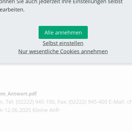
önnen Sie auch jederzeit Ihre Einstellungen selbst
earbeiten.
merich_Antwort.pdf
Alle annehmen
, Tel: (02222) 945-100, Fax: (02222) 945-400 E-Mail:
Selbst einstellen
 26.05.2025 Kleine Anfr
Nur wesentliche Cookies annehmen
em_Antwort.pdf
, Tel: (02222) 945-100, Fax: (02222) 945-400 E-Mail:
 12.06.2025 Kleine Anfr