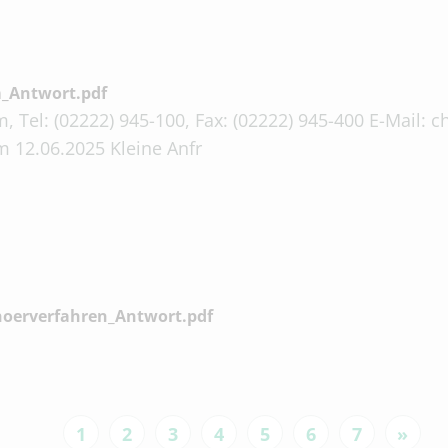
_Antwort.pdf
, Tel: (02222) 945-100, Fax: (02222) 945-400 E-Mail:
 12.06.2025 Kleine Anfr
hoerverfahren_Antwort.pdf
1
2
3
4
5
6
7
»