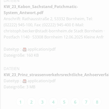
DATEIEN
KW_23_Kabon_Sachstand_Patchmatic-
System_Antwort.pdf
Anschrift: Rathausstraße 2, 53332 Bornheim, Tel:
(02222) 945-100, Fax: (02222) 945-400 E-Mail:
christoph.becker@stadt-bornheim.de Stadt Bornheim ·
Postfach 1140 · 53308 Bornheim 12.06.2025 Kleine Anfr
Dateityp :
application/pdf
Dateigröße: 160 KB
DATEIEN
KW_23_Prinz_strassenverkehrsrechtliche_Anhoerverf
Dateityp :
application/pdf
Dateigröße: 3 MB
1
2
3
4
5
6
7
8