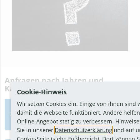
Anfragen nach Jahren und
Kalenderwochen
Cookie-Hinweis
Wir setzen Cookies ein. Einige von ihnen sind 
damit die Webseite funktioniert. Andere helfen
2026
Online-Angebot stetig zu verbessern. Hinweise
Sie in unserer
Datenschutzerklärung
und auf u
Cookie-Seite
(siehe Fußbereich). Dort können S