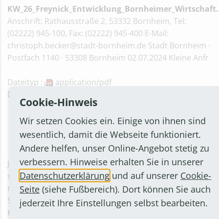
KW_26_Freynick_Entwicklung_Bornheimer_Wirtschaft.
Anschrift: Rathausstraße 2, 53332 Bornheim, Tel:
(02222) 945-100, Fax: (02222) 945-400 E-Mail:
christoph.becker@stadt-bornheim.de Stadt Bornheim ·
Postfach 1140 · 53308 Bornheim 02.07.2024 Kleine Anfr
Dateityp :
application/pdf
Dateigröße: 438 KB
Cookie-Hinweis
Wir setzen Cookies ein. Einige von ihnen sind
1
2
3
»
wesentlich, damit die Webseite funktioniert.
Andere helfen, unser Online-Angebot stetig zu
verbessern. Hinweise erhalten Sie in unserer
Jedes Ratsmitglied kann jederzeit schriftliche Anfragen -
Datenschutzerklärung
und auf unserer
Cookie-
sogenannte kleine Anfragen - an den Bürgermeister
richten, sofern sich diese auf Angelegenheiten der
Seite
(siehe Fußbereich). Dort können Sie auch
Stadt beziehen. Eine Antwort erfolgt innerhalb von 14
jederzeit Ihre Einstellungen selbst bearbeiten.
Kalendertagen.