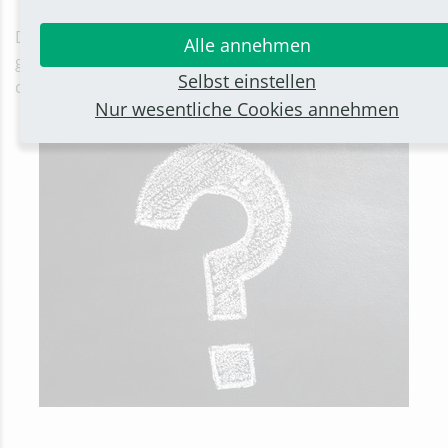
Die Anfragen und Antworten werden wöchentlich
Alle annehmen
gesammelt und den anderen Ratsmitgliedern sowie
Selbst einstellen
der Öffentlichkeit nachfolgend bekannt gegeben.
Nur wesentliche Cookies annehmen