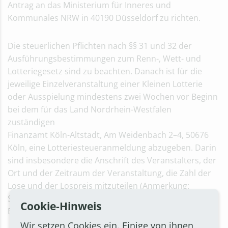
Antrag an das Ministerium für Inneres und
Kommunales NRW in 40190 Düsseldorf zu richten.
Die steuerlichen Pflichten nach §§ 31 und 32 der
Ausführungsbestimmungen zum Renn-, Wett- und
Lotteriegesetz sind zu beachten. Danach ist für die
jeweilige Einzelveranstaltung einer Kleinen Lotterie
oder Ausspielung mindestens zwei Wochen vor Beginn
bei dem für das Land Nordrhein-Westfalen
zuständigen
Finanzamt Köln-Altstadt, Am Weidenbach 2–4, 50676
Köln, eine Lotteriesteueranmeldung abzugeben. Darin
sind insbesondere die Anschrift des Veranstalters, der
Ort und der Zeitraum der Veranstaltung, die Zahl der
Lose und der Lospreis mitzuteilen (Anmerkung:
Steuerpflicht besteht für ein Spielkapital über 650
Cookie-Hinweis
Euro).
Wir setzen Cookies ein. Einige von ihnen