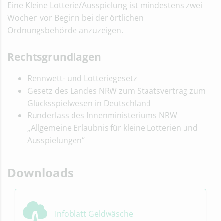
Eine Kleine Lotterie/Ausspielung ist mindestens zwei
Wochen vor Beginn bei der örtlichen
Ordnungsbehörde anzuzeigen.
Rechtsgrundlagen
Rennwett- und Lotteriegesetz
Gesetz des Landes NRW zum Staatsvertrag zum
Glücksspielwesen in Deutschland
Runderlass des Innenministeriums NRW
„Allgemeine Erlaubnis für kleine Lotterien und
Ausspielungen“
Downloads
Infoblatt Geldwäsche