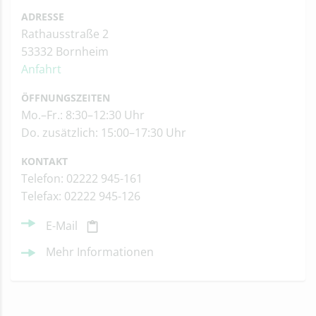
ADRESSE
Rathausstraße 2
53332 Bornheim
Anfahrt
ÖFFNUNGSZEITEN
Mo.–Fr.: 8:30–12:30 Uhr
Do. zusätzlich: 15:00–17:30 Uhr
KONTAKT
Telefon: 02222 945-161
Telefax: 02222 945-126
E-Mail
Mehr Informationen