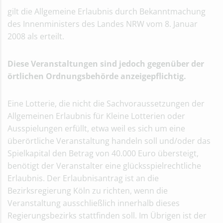
gilt die Allgemeine Erlaubnis durch Bekanntmachung
des Innenministers des Landes NRW vom 8. Januar
2008 als erteilt.
Diese Veranstaltungen sind jedoch gegenüber der
örtlichen Ordnungsbehörde anzeigepflichtig.
Eine Lotterie, die nicht die Sachvoraussetzungen der
Allgemeinen Erlaubnis für Kleine Lotterien oder
Ausspielungen erfüllt, etwa weil es sich um eine
überörtliche Veranstaltung handeln soll und/oder das
Spielkapital den Betrag von 40.000 Euro übersteigt,
benötigt der Veranstalter eine glücksspielrechtliche
Erlaubnis. Der Erlaubnisantrag ist an die
Bezirksregierung Köln zu richten, wenn die
Veranstaltung ausschließlich innerhalb dieses
Regierungsbezirks stattfinden soll. Im Übrigen ist der