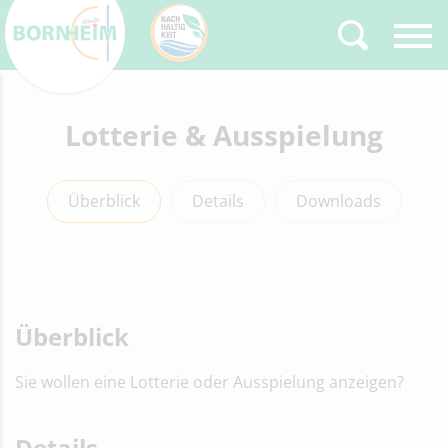
Zurück
Lotterie & Ausspielung
Type 2 or more
characters for results.
Überblick
Details
Downloads
Überblick
Sie wollen eine Lotterie oder Ausspielung anzeigen?
Details