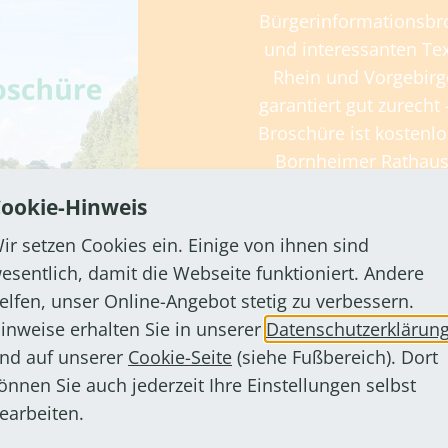
Bürgerinformationsbr
und interessanten Tex
Rhein und Vorgebirg
garantiert gut zurecht
Broschüre ist kostenl
Bornheimer Rathause
ookie-Hinweis
ir setzen Cookies ein. Einige von ihnen sind
esentlich, damit die Webseite funktioniert. Andere
elfen, unser Online-Angebot stetig zu verbessern.
inweise erhalten Sie in unserer
Datenschutzerklärun
nd auf unserer
Cookie-Seite
(siehe Fußbereich). Dort
önnen Sie auch jederzeit Ihre Einstellungen selbst
earbeiten.