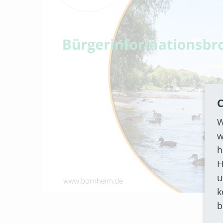
C
W
w
h
H
u
k
b