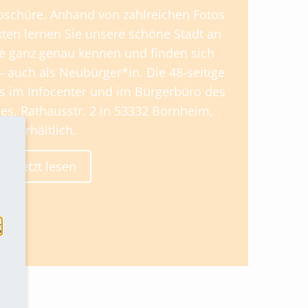
oschüre. Anhand von zahlreichen Fotos
ten lernen Sie unsere schöne Stadt an
e ganz genau kennen und finden sich
 – auch als Neubürger*in. Die 48-seitige
os im Infocenter und im Bürgerbüro des
s, Rathausstr. 2 in 53332 Bornheim,
erhältlich.
Jetzt lesen
g