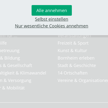
Alle annehmen
Selbst einstellen
Nur wesentliche Cookies annehmen
& Familie
Freizeit & Tourismus
m für ...
Veranstaltungen
ilfe
Freizeit & Sport
betreuung
Kunst & Kultur
 & Bildung
Bornheim erleben
s & Gesellschaft
Stadt & Geschichte
ltigkeit & Klimawandel
14 Ortschaften
 & Versorgung
Vereine & Organisatione
 & Mobilität