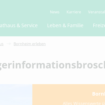
News
Karriere
Veransta
athaus & Service
Leben & Familie
Freiz
us
Bornheim erleben
gerinformationsbrosc
Bornh
Alles Wissenswerte üb