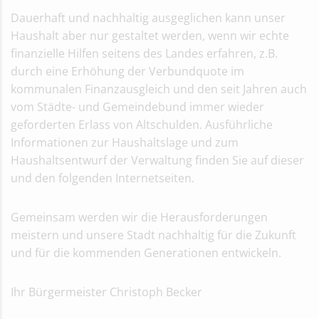
Jahresabschluss 2013
Dauerhaft und nachhaltig ausgeglichen kann unser
Jahresabschluss 2012
Haushalt aber nur gestaltet werden, wenn wir echte
Jahresabschluss 2011
finanzielle Hilfen seitens des Landes erfahren, z.B.
Jahresabschluss 2010
durch eine Erhöhung der Verbundquote im
Jahresabschluss 2009
kommunalen Finanzausgleich und den seit Jahren auch
Jahresabschluss 2008
vom Städte- und Gemeindebund immer wieder
Jahresabschluss 2007
geforderten Erlass von Altschulden. Ausführliche
Beteiligungen / Gesamtabschlüsse
Informationen zur Haushaltslage und zum
Beteiligungsbericht 2024
Haushaltsentwurf der Verwaltung finden Sie auf dieser
Beteiligungsbericht 2023
und den folgenden Internetseiten.
Beteiligungsbericht 2022
Beteiligungsbericht 2021
Gemeinsam werden wir die Herausforderungen
Beteiligungsbericht 2020
meistern und unsere Stadt nachhaltig für die Zukunft
Beteiligungsbericht 2019
und für die kommenden Generationen entwickeln.
Gesamtabschluss 2018
Gesamtabschluss 2017
Ihr Bürgermeister Christoph Becker
Gesamtabschluss 2016
Gesamtabschluss 2015