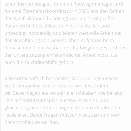
Haushaltsrede Kämmerer
einen Klimamanager, für einen Radwegemanager und
Haushalt 2019/2020
für eine Ehrenamtskoordinatorin 2020 aus den Reihen
Nachtragshaushalt 2019/2020
der Ratsfraktionen beantragt und 2021 mit großer
Haushalt 2019/2020
Ratsmehrheit beschlossen. Alle drei Stellen sind
Haushaltskonsolidierung ab 2025
unbedingt notwendig und leisten wertvolle Arbeit bei
Archivierte Haushaltspläne
der Bewältigung von wesentlichen Aufgaben beim
Haushalt 2017/2018
Klimaschutz, beim Ausbau des Radwegenetzes und bei
Haushalt 2015/2016
der Unterstützung ehrenamtlicher Arbeit, wozu u.a.
Jahresabschlüsse
auch die Flüchtlingshilfe gehört.
Jahresabschluss 2020
Haushaltssicherungskonzept
Rein wirtschaftlich betrachtet, kann die Lage unserer
Jahresabschluss 2019
Stadt perspektivisch verbessert werden, indem
Archivierte Jahresabschlüsse
wir Gewerbegebiete verstärkt erschließen, die bereits
Jahresabschluss 2018
im Flächennutzungsplan ausgewiesen sind, und
Jahresabschluss 2017
gleichzeitig neue Wohnbaugebieten zurückhaltender
Jahresabschluss 2016
realisieren. Beide Fragen müssen diskutiert und vom
Jahresabschluss 2015
Rat entschieden werden.
Jahresabschluss 2014