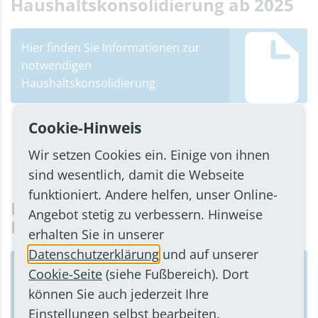
Haushaltskonsolidierung ab 2025
Hier finden Sie Informationen zur
notwendigen
Haushaltskonsolidierung
Cookie-Hinweis
Wir setzen Cookies ein. Einige von ihnen
sind wesentlich, damit die Webseite
funktioniert. Andere helfen, unser Online-
Haushaltsreden zum
Angebot stetig zu verbessern. Hinweise
Doppelhaushalt 2025/26
erhalten Sie in unserer
Datenschutzerklärung
und auf unserer
Cookie-Seite
(siehe Fußbereich). Dort
Haushaltsrede Bürgermeister
können Sie auch jederzeit Ihre
Christoph Becker
Einstellungen selbst bearbeiten.