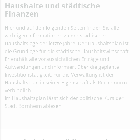
Haushalte und städtische
Gesamtabschluss 2014
Gesamtabschluss 2013
Finanzen
Gesamtabschluss 2012
Gesamtabschluss 2011
Hier und auf den folgenden Seiten finden Sie alle
Gesamtabschluss 2010
wichtigen Informationen zu der städtischen
Beteiligungsbericht 2009
Haushaltslage der letzte Jahre. Der Haushaltsplan ist
Beteiligungsbericht 2008
die Grundlage für die städtische Haushaltswirtschaft.
Beteiligungsbericht 2007
Er enthält alle voraussichtlichen Erträge und
Fördermittel
Aufwendungen und informiert über die geplante
Investitionstätigkeit. Für die Verwaltung ist der
Haushaltsplan in seiner Eigenschaft als Rechtsnorm
verbindlich.
Im Haushaltsplan lässt sich der politische Kurs der
Stadt Bornheim ablesen.