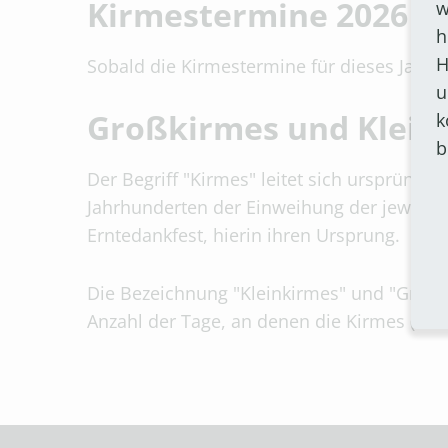
Kirmestermine 2026
w
h
H
Sobald die Kirmestermine für dieses Jahr fe
u
Großkirmes und Kleink
k
b
Der Begriff "Kirmes" leitet sich ursprüng
Jahrhunderten der Einweihung der jeweili
Erntedankfest, hierin ihren Ursprung.
Die Bezeichnung "Kleinkirmes" und "Großki
Anzahl der Tage, an denen die Kirmes (ent