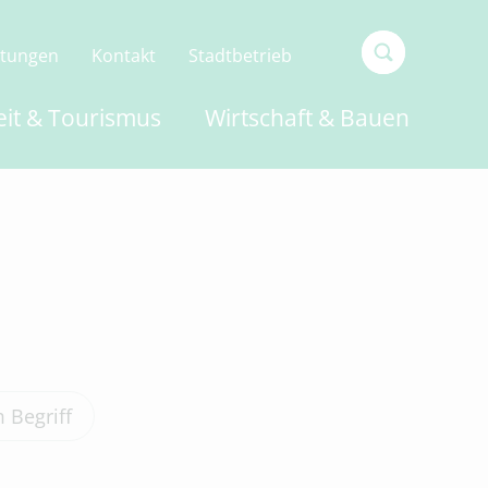
ltungen
Kontakt
Stadtbetrieb
Type 2 or
eit & Tourismus
Wirtschaft & Bauen
more
characters
for
results.
 Begriff