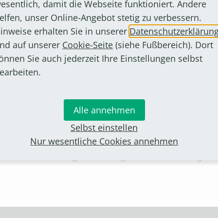
esentlich, damit die Webseite funktioniert. Andere
elfen, unser Online-Angebot stetig zu verbessern.
inweise erhalten Sie in unserer
Datenschutzerklärun
ststehen, werden sie an dieser Stelle veröffentlicht.
nd auf unserer
Cookie-Seite
(siehe Fußbereich). Dort
irmes – zum Begriff
önnen Sie auch jederzeit Ihre Einstellungen selbst
earbeiten.
lich von "Kirchmess" beziehungsweise "Kirchweihfest"
gen Dorfkirche. Die heutigen Volksfeste im Spätsomm
Alle annehmen
Selbst einstellen
Nur wesentliche Cookies annehmen
rmes" sagt dabei nichts über die Größe der Veranstal
weder von Samstag bis Montag oder von Samstag bis D