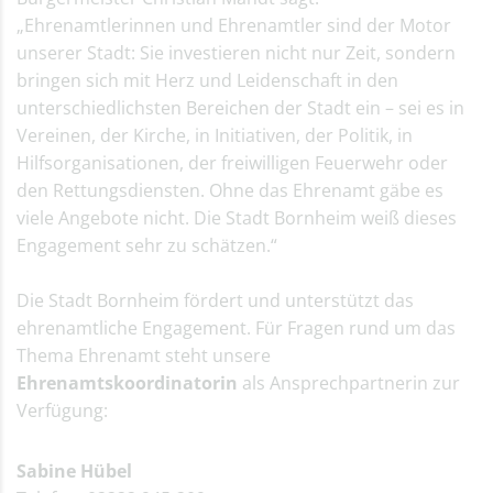
Jede Jeck es anders
„Ehrenamtlerinnen und Ehrenamtler sind der Motor
Projektabschluss
unserer Stadt: Sie investieren nicht nur Zeit, sondern
Sachspenden für Flüchtlinge
bringen sich mit Herz und Leidenschaft in den
Ehrenamtliche Flüchtlingshilfe in
unterschiedlichsten Bereichen der Stadt ein – sei es in
Bornheim
Vereinen, der Kirche, in Initiativen, der Politik, in
Integrationsausschuss
Hilfsorganisationen, der freiwilligen Feuerwehr oder
Gleichstellung
den Rettungsdiensten. Ohne das Ehrenamt gäbe es
Ehrenamt, Ehrenamtstag,
Ehrenamtsmedaille,
viele Angebote nicht. Die Stadt Bornheim weiß dieses
Ehrenamtskarte &
Engagement sehr zu schätzen.“
Ehrenamtsbörse
Bornheimer Ehrenamtsbörse
Die Stadt Bornheim fördert und unterstützt das
Ehrenamtstag
ehrenamtliche Engagement. Für Fragen rund um das
Ehrenamtsmedaille der Stadt
Thema Ehrenamt steht unsere
Bornheim
Ehrenamtskoordinatorin
Ehrenamtskarte NRW
als Ansprechpartnerin zur
Verfügung:
Erfolgreicher erster Ehrenamts-
Bowling-Cup
Fairtrade-Stadt Bornheim
Sabine Hübel
Fairtrade in Bornheim