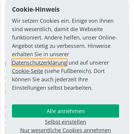
Cookie-Hinweis
Mehr erfahren
Wir setzen Cookies ein. Einige von ihnen
sind wesentlich, damit die Webseite
funktioniert. Andere helfen, unser Online-
Angebot stetig zu verbessern. Hinweise
erhalten Sie in unserer
Datenschutzerklärung
und auf unserer
Ehrenamtsbörse
Cookie-Seite
(siehe Fußbereich). Dort
Am Samstag, 12. September 2026, findet von 11 bis 14
können Sie auch jederzeit Ihre
Uhr auf dem Peter-Fryns-Platz die vierte Bornheimer
Einstellungen selbst bearbeiten.
Ehrenamtsbörse statt.
Mit der Ehrenamtsbörse 2026 möchte die Stadt
Alle annehmen
Bornheim interessierten Bürgerinnen und Bürgern
Selbst einstellen
zum vierten Mal die Möglichkeit geben, sich einen
Nur wesentliche Cookies annehmen
Überblick über das vielfältige ehrenamtliche Angebot