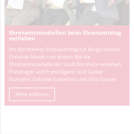
Ehrenamtsmedaillen beim Ehrenamtstag
verliehen
Am Bornheimer Ehrenamtstag hat Bürgermeister
Christian Mandt zum dritten Mal die
Ehrenamtsmedaille der Stadt Bornheim verliehen.
Preisträger und Preisträgerin sind Günter
Dumjahn, Gabriele Eusterholz und Otto Ganser.
Mehr erfahren