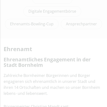
Bornheim-Ausweis
Pflegeberatung
Digitale Engagementbörse
Wohngeld
Inklusion – Mittendrinn statt nur
Ehrenamts-Bowling-Cup
Ansprechpartner
dabei
Gemeinsam stark: Informationen
für junge Menschen mit
Behinderung
Angebote der Stadt Bornheim
Ehrenamt
Eingliederungshilfe
Informationen, Ressourcen und
Ehrenamtliches Engagement in der
Anlaufstellen
Stadt Bornheim
Pflegegrad und Pflegeberatung
Schwerbehindertenausweis
Zahlreiche Bornheimer Bürgerinnen und Bürger
Inklusives Kinder- und
engagieren sich ehrenamtlich in unserer Stadt und
Jugendhilfegesetz
ihren 14 Ortschaften und machen so unser Bornheim
Unterbringung und Betreuung
lebens- und liebenswert.
von Flüchtlingen
Integration und
Integrationsausschuss
Bürgermeister Christian Mandt sagt: