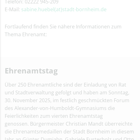
Telefon: 02222 945-209
Lokale Agenda in Bornheim
E-Mail:
sabine.huebel(at)stadt-bornheim.de
Arbeitskreis Stadtbild
Arbeitskreis Soziales
Fortlaufend finden Sie nähere Informationen zum
Seniorenbeirat
Thema Ehrenamt:
Kirchen &
Religionsgemeinschaften
Ehrenamtstag
Über 250 Ehrenamtliche sind der Einladung von Rat
und Stadtverwaltung gefolgt und haben am Sonntag,
30. November 2025, im festlich geschmückten Forum
des Alexander-von-Humboldt-Gymnasiums die
Feierlichkeiten zum vierten Ehrenamtstag
genossen. Bürgermeister Christian Mandt überreichte
die Ehrenamtsmedaillen der Stadt Bornheim in diesem
Jahr an Günter Dumjahn, Gabriele Eusterholz und Otto