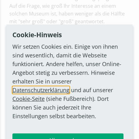
Auf die Frage, wie groß Ihr Interesse an einem
solchen Museum ist, haben weniger als die Hälfte
mit "sehr groß" oder "groß" geantwortet.
Cookie-Hinweis
Machen Sie sich aber gerne selbst ein Bild, indem
Wir setzen Cookies ein. Einige von ihnen
Sie sich mit der Auswertung der kompletten
Umfrage beschäften. Die Ergebnisse sind
HIER
sind wesentlich, damit die Webseite
einsehbar.
funktioniert. Andere helfen, unser Online-
Angebot stetig zu verbessern. Hinweise
Die Ergebnisse der Bürgerbefragung dienen als
erhalten Sie in unserer
Grundlage für den „Runden Tisch Kultur“, bei dem
Datenschutzerklärung
und auf unserer
Bornheimer Vereine, Institutionen, Expertinnen
Cookie-Seite
(siehe Fußbereich). Dort
und Experten sowie Vertreterinnen und Vertreter
können Sie auch jederzeit Ihre
aus Rat und Verwaltung Ihre Ideen aufgreifen und
Einstellungen selbst bearbeiten.
weiterentwickeln.
Wir bedanken uns für Ihre Teilnahme, denn Ihre