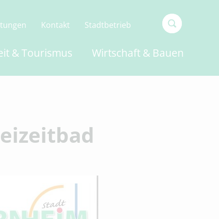
ltungen
Kontakt
Stadtbetrieb
Type 2 or
eit & Tourismus
Wirtschaft & Bauen
more
characters
for
results.
eizeitbad