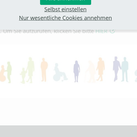
Selbst einstellen
Nur wesentliche Cookies annehmen
ops und weiterer politischer Arbeitskreise
sowie 
 Um Sie aufzurufen, klicken Sie bitte
HIER