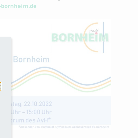
t-bornheim.de
g