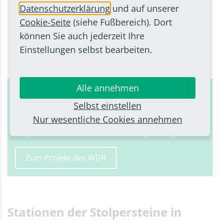
Datenschutzerklärung
und auf unserer
Cookie-Seite
(siehe Fußbereich). Dort
können Sie auch jederzeit Ihre
Einstellungen selbst bearbeiten.
Alle annehmen
Stolpersteine NRW
Selbst einstellen
Das Projekt "Stolpersteine NRW" des
Nur wesentliche Cookies annehmen
Westdeutschen Rundfunks (WDR) erweitert das
Projekt des Künstlers Guter Demnig ins Digitale.
Zum Projekt des WDR
Stationen der Stolpersteine in