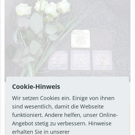
Cookie-Hinweis
Die Stolpersteine erinnern an Menschen, die Opfer des
nationalsozialistischen Regimes geworden sind
Wir setzen Cookies ein. Einige von ihnen
sind wesentlich, damit die Webseite
funktioniert. Andere helfen, unser Online-
Angebot stetig zu verbessern. Hinweise
erhalten Sie in unserer