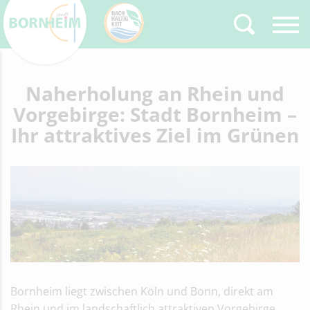
Zurück
Naherholung an Rhein und
Type 2 or more
characters for results.
Vorgebirge: Stadt Bornheim –
Ihr attraktives Ziel im Grünen
Bornheim liegt zwischen Köln und Bonn, direkt am
Rhein und im landschaftlich attraktiven Vorgebirge.