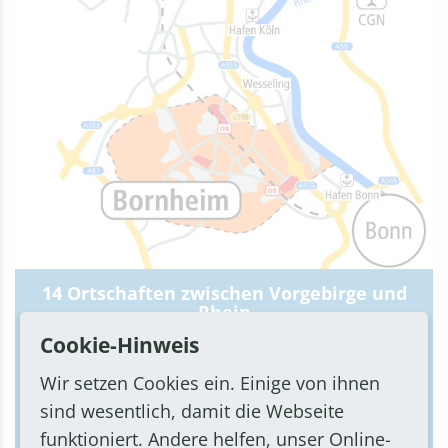
14 Ortschaften zwischen Vorgebirge und
Rhein
Cookie-Hinweis
Bornheim. 14 Orte. Eine Stadt. – Erfahren Sie mehr
über die Besonderheiten der einzelnen Orte
Wir setzen Cookies ein. Einige von ihnen
zwischen Vorgebirge und Rhein.
sind wesentlich, damit die Webseite
funktioniert. Andere helfen, unser Online-