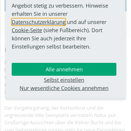
Jetzt mehr erfahren
Angebot stetig zu verbessern. Hinweise
erhalten Sie in unserer
Datenschutzerklärung
und auf unserer
Cookie-Seite
(siehe Fußbereich). Dort
können Sie auch jederzeit Ihre
Einstellungen selbst bearbeiten.
Natur und Wandern
Radfahrer und Wanderer fühlen sich in Bornheim
Alle annehmen
besonders wohl:
Ausgewiesene Wege
leiten über die
schönsten Verbindungen und lassen die Landschaft zu
Selbst einstellen
einem Erlebnis werden. Auf der Strecke liegen
Nur wesentliche Cookies annehmen
zahlreiche
Burgen und Schlösser
.
Der Vorgebirgshang, der Kottenforst und die
angrenzende Ville-Seenplatte vermitteln Natur pur.
Großartige Aussichten über die Kölner Bucht und bis
zum Siebengebirge sorgen stets für neue Perspektiven.