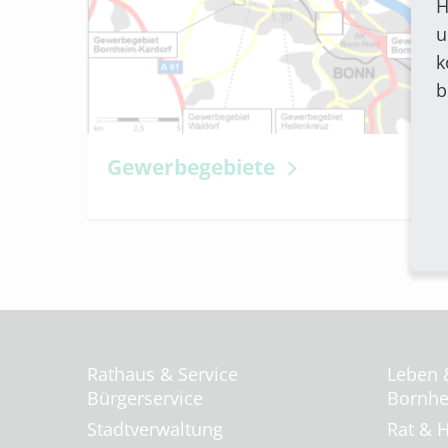
H
u
k
b
Gewerbegebiete
Rathaus & Service
Leben 
Bürgerservice
Bornhei
Stadtverwaltung
Rat & H