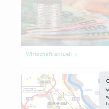
Wirtschaft aktuell
C
W
w
h