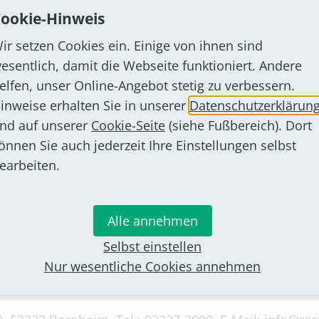
ookie-Hinweis
pen
, Rheinstr. 218, 53332 Bornheim, Tel.: 02222-8
ir setzen Cookies ein. Einige von ihnen sind
esentlich, damit die Webseite funktioniert. Andere
elfen, unser Online-Angebot stetig zu verbessern.
inweise erhalten Sie in unserer
Datenschutzerklärun
ohlhausenstr. 5, 53332 Bornheim, Tel.: 02222-9269280,
nd auf unserer
Cookie-Seite
(siehe Fußbereich). Dort
Sonntag zusätzlich von 12.00 bis 14.30 Uhr
önnen Sie auch jederzeit Ihre Einstellungen selbst
earbeiten.
eim, Tel.:02227-82707, Bestellungen telefonisch tägli
Alle annehmen
Barweilerstr. 12, 53332 Bornheim, Tel.: 0160-9623459
Selbst einstellen
Nur wesentliche Cookies annehmen
 Bornheim, Bestellungen direkt über den Online-Shop