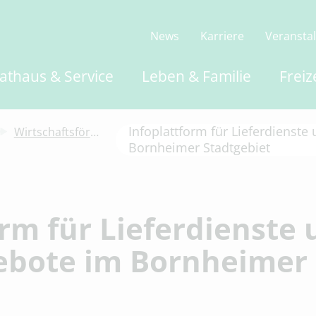
News
Karriere
Veransta
athaus & Service
Leben & Familie
Freiz
Infoplattform für Lieferdienst
Wirtschaftsförderung
Bornheimer Stadtgebiet
Informationen zur Vorsorge bei einer möglich
Infoplattform für Lieferdienste und Online-S
orm für Lieferdienste 
Überblick Wirtschaftsförderung
Wirtschaftsstandort Bornheim
ebote im Bornheimer 
Verfügbare Gewerbeflächen
Existenzgründung