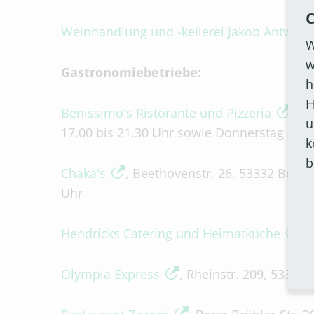
C
Weinhandlung und -kellerei Jakob Antwer
W
w
Gastronomiebetriebe:
h
H
Benissimo's Ristorante und Pizzeria
, P
u
17.00 bis 21.30 Uhr sowie Donnerstag und 
k
b
Chaka's
, Beethovenstr. 26, 53332 Bornh
Uhr
Hendricks Catering und Heimatküche
, 
Olympia Express
, Rheinstr. 209, 53332