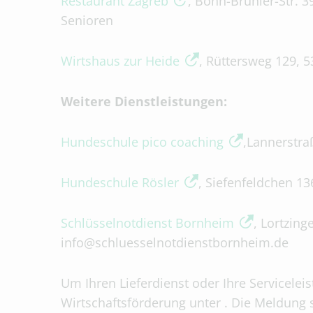
Restaurant Zagreb
, Bonn-Brühler-Str. 3
Senioren
Wirtshaus zur Heide
, Rüttersweg 129, 5
Weitere Dienstleistungen:
Hundeschule pico coaching
,
Lannerstra
Hundeschule Rösler
, Siefenfeldchen 1
Schlüsselnotdienst Bornheim
, Lortzin
info@schluesselnotdienstbornheim.de
Um Ihren Lieferdienst oder Ihre Serviceleis
Wirtschaftsförderung unter . Die Meldung 