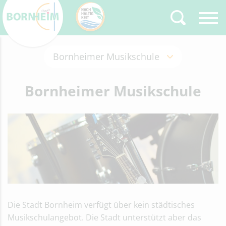
Bornheimer Musikschule
Zurück
Type 2 or more
characters for results.
Bornheimer Musikschule
Schulen
Grundschulen
Weiterführende Schulen in
Bornheim
Schulentwicklungsplanung
Stadtschulpflegschaft
Volkshochschule
Bornheimer Musikschule
Stadtbücherei Bornheim
News aus der Stadtbücherei
Die Stadt Bornheim verfügt über kein städtisches
Service
Musikschulangebot. Die Stadt unterstützt aber das
Jugendakademie Walberberg