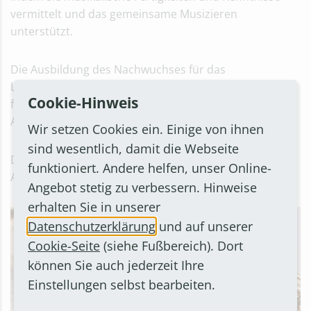
vermittelt und das gemeinsame Musizieren
unterstützt.
Die Ausbildung des Nachwuchses für das
Laienmusizieren, die Begabtenerkennung und -
Cookie-Hinweis
förderung sowie die Studienvorbereitung zur
Ausbildung für Musikberufe sind ihre Aufgaben.
Wir setzen Cookies ein. Einige von ihnen
sind wesentlich, damit die Webseite
Die Angebote richten sich an alle Altersgruppen und
funktioniert. Andere helfen, unser Online-
Ausbildungsstufen.
Angebot stetig zu verbessern. Hinweise
erhalten Sie in unserer
Datenschutzerklärung
und auf unserer
Cookie-Seite
(siehe Fußbereich). Dort
können Sie auch jederzeit Ihre
Einstellungen selbst bearbeiten.