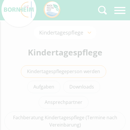
Kindertagespflege
Zurück
Type 2 or more
characters for results.
Kita-Navigator
Kindertagespflege
Kindertageseinrichtungen
Betreuungsformen
Kindertagespflegeperson werden
Elternbeitrag
Kindertagespflege
Kindertagespflegepersonen
Aufgaben
Downloads
gesucht
Familienzentren
Ansprechpartner
RUNDUM Elternbrief
Hinweise zum Datenschutz
Fachberatung Kindertagespflege (Termine nach
Vereinbarung)