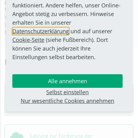
geistigen Entwicklung orientiert sich am einzelnen
funktioniert. Andere helfen, unser Online-
Kind: an dessen Alter und Entwicklungsstand, an den
Angebot stetig zu verbessern. Hinweise
sprachlichen und sonstigen Fähigkeiten, an der
erhalten Sie in unserer
Lebenssituation sowie an den Interessen und
Datenschutzerklärung
und auf unserer
Bedürfnissen.
Cookie-Seite
(siehe Fußbereich). Dort
können Sie auch jederzeit Ihre
Einstellungen selbst bearbeiten.
Downloads
Alle annehmen
Selbst einstellen
ABC der Kindertagespflege
Nur wesentliche Cookies annehmen
Satzung zur Förderung der