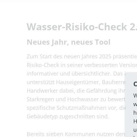
Wasser-Risiko-Check 2
Neues Jahr, neues Tool
Zum Start des neuen Jahres 2025 präsentie
Risiko-Check in seiner verbesserten Version
informativer und übersichtlicher. Das inter
unterstützt Hauseigentümer, Bauherren, A
C
Handwerker dabei, die Gefährdung ihrer I
W
Starkregen und Hochwasser zu bewerten. E
w
spezifische Schutzmaßnahmen vor, die auf
h
Gebäudetyp zugeschnitten sind.
H
u
Bereits sieben Kommunen nutzen den Wass