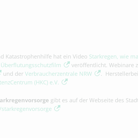
d Katastrophenhilfe hat ein Video
Starkregen, wie m
Über­flutungs­schutz­film
veröffentlicht. Webinare 
und der
Verbraucherzentrale NRW
. Herstellerbe
nzCentrum (HKC) e.V.
tarkregenvorsorge
gibt es auf der Webseite des Stad
/starkregenvorsorge