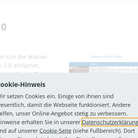
.0
rt sich der Wasser-
 2.0: einfacher,
aktive Online-Tool
rchitekten und
ookie-Hinweis
mmobilien durch
ir setzen Cookies ein. Einige von ihnen sind
s schlägt auch
esentlich, damit die Webseite funktioniert. Andere
 den jeweiligen
elfen, unser Online-Angebot stetig zu verbessern.
inweise erhalten Sie in unserer
Datenschutzerklärun
nd auf unserer
Cookie-Seite
(siehe Fußbereich). Dort
er-Risiko-Check: