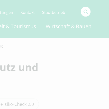
ltungen
Kontakt
Stadtbetrieb
Type 2 or
eit & Tourismus
Wirtschaft & Bauen
more
characters
for
results.
ng
utz und
Risiko-Check 2.0