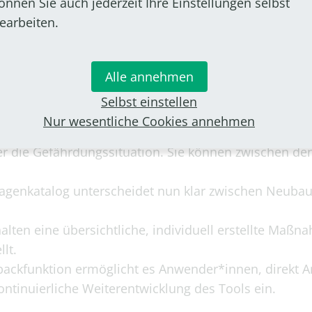
önnen Sie auch jederzeit Ihre Einstellungen selbst
ssen, Köln, Mülheim an
earbeiten.
eiche Verbesserungen, um
Alle annehmen
Selbst einstellen
Nur wesentliche Cookies annehmen
e der Adresse erhalten
er die Gefährdungssituation. Sie können zwischen de
Fragenkatalog unterscheidet nun klar zwischen Neub
ten eine übersichtliche, individuell erstellte Maßna
lt.
ackfunktion ermöglicht es Anwender*innen, direkt An
ntinuierliche Weiterentwicklung des Tools ein.