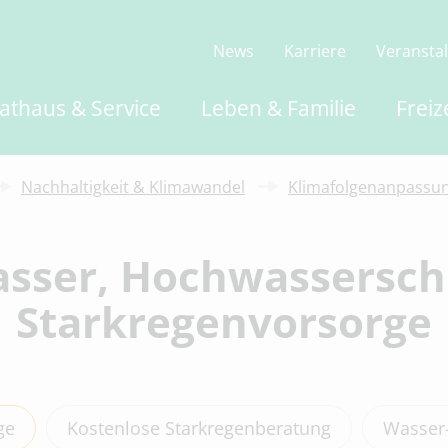
News
Karriere
Veransta
athaus & Service
Leben & Familie
Freiz
Nachhaltigkeit & Klimawandel
Klimafolgenanpassu
sser, Hochwassersch
Starkregenvorsorge
ge
Kostenlose Starkregenberatung
Wasser-