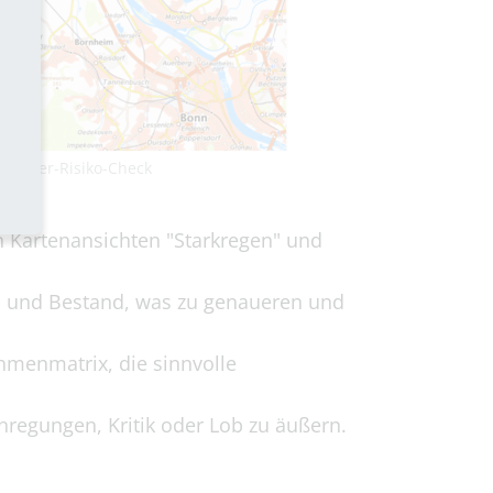
Wasser-Risiko-Check
n Kartenansichten "Starkregen" und
au und Bestand, was zu genaueren und
hmenmatrix, die sinnvolle
regungen, Kritik oder Lob zu äußern.