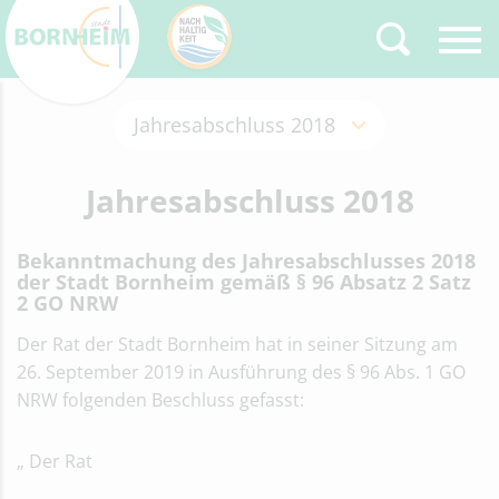
Jahresabschluss 2018
Zurück
Type 2 or more
characters for results.
Eröffnungsbilanz
Jahresabschluss 2018
Haushalt
Haushalt 2025/2026
Bekanntmachung des Jahresabschlusses 2018
Haushaltsrede Bürgermeister
der Stadt Bornheim gemäß § 96 Absatz 2 Satz
Christoph Becker
2 GO NRW
Haushaltsrede Kämmerer Ralf
Cugaly
Der Rat der Stadt Bornheim hat in seiner Sitzung am
Haushalt 2023/2024
26. September 2019 in Ausführung des § 96 Abs. 1 GO
Haushaltsrede Bürgermeister
NRW folgenden Beschluss gefasst:
Haushaltsrede Kämmerer
Haushalt 2021/2022
„ Der Rat
Haushaltsrede Bürgermeister