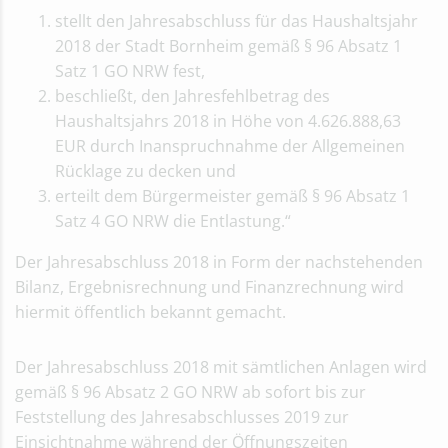
Haushaltsrede Kämmerer
stellt den Jahresabschluss für das Haushaltsjahr
Haushalt 2019/2020
2018 der Stadt Bornheim gemäß § 96 Absatz 1
Nachtragshaushalt 2019/2020
Satz 1 GO NRW fest,
Haushalt 2019/2020
beschließt, den Jahresfehlbetrag des
Haushaltskonsolidierung ab 2025
Haushaltsjahrs 2018 in Höhe von 4.626.888,63
Archivierte Haushaltspläne
EUR durch Inanspruchnahme der Allgemeinen
Haushalt 2017/2018
Rücklage zu decken und
Haushalt 2015/2016
erteilt dem Bürgermeister gemäß § 96 Absatz 1
Jahresabschlüsse
Satz 4 GO NRW die Entlastung.“
Jahresabschluss 2020
Haushaltssicherungskonzept
Der Jahresabschluss 2018 in Form der nachstehenden
Jahresabschluss 2019
Bilanz, Ergebnisrechnung und Finanzrechnung wird
Archivierte Jahresabschlüsse
hiermit öffentlich bekannt gemacht.
Jahresabschluss 2018
Jahresabschluss 2017
Der Jahresabschluss 2018 mit sämtlichen Anlagen wird
Jahresabschluss 2016
gemäß § 96 Absatz 2 GO NRW ab sofort bis zur
Jahresabschluss 2015
Feststellung des Jahresabschlusses 2019 zur
Jahresabschluss 2014
Einsichtnahme während der Öffnungszeiten