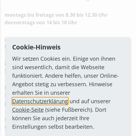
Jahresabschluss 2013
Jahresabschluss 2012
montags bis freitags von 8.30 bis 12.30 Uhr
Jahresabschluss 2011
donnerstags von 14 bis 18 Uhr
Jahresabschluss 2010
Jahresabschluss 2009
in Zimmer 813 des Rathauses, Rathausstraße 2, 53332
Jahresabschluss 2008
Cookie-Hinweis
Bornheim verfügbar gehalten.
Jahresabschluss 2007
Beteiligungen / Gesamtabschlüsse
Wir setzen Cookies ein. Einige von ihnen
Der Jahresabschluss 2018 kann auf der Homepage der
Beteiligungsbericht 2024
sind wesentlich, damit die Webseite
Stadt Bornheim (www.bornheim.de) abgerufen werden.
Beteiligungsbericht 2023
funktioniert. Andere helfen, unser Online-
Beteiligungsbericht 2022
Angebot stetig zu verbessern. Hinweise
Beteiligungsbericht 2021
Bornheim, den 18.06.2020
erhalten Sie in unserer
Beteiligungsbericht 2020
STADT BORNHEIM
Datenschutzerklärung
und auf unserer
Beteiligungsbericht 2019
gez. Wolfgang Henseler, Bürgermeister
Cookie-Seite
Gesamtabschluss 2018
(siehe Fußbereich). Dort
Gesamtabschluss 2017
können Sie auch jederzeit Ihre
Die einzelnen Bestandteile des Jahresabschlusses
Gesamtabschluss 2016
Einstellungen selbst bearbeiten.
können Sie als PDF einsehen:
Gesamtabschluss 2015