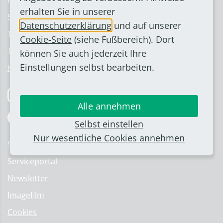
Rathausstraße 2
Haushaltsrede Kämmerer
erhalten Sie in unserer
Haushalt 2019/2020
53332 Bornheim
Datenschutzerklärung
und auf unserer
Nachtragshaushalt 2019/2020
Telefon: 02222 945-0
Cookie-Seite
(siehe Fußbereich). Dort
Haushalt 2019/2020
Telefax: 02222 945-126
können Sie auch jederzeit Ihre
Haushaltskonsolidierung ab 2025
Archivierte Haushaltspläne
Einstellungen selbst bearbeiten.
Kontakt & Ansprechpartner
Haushalt 2017/2018
Haushalt 2015/2016
Folge uns auf Instagram
Jahresabschlüsse
Alle annehmen
Jahresabschluss 2020
Folge uns auf Facebook
Selbst einstellen
Haushaltssicherungskonzept
Nur wesentliche Cookies annehmen
Jahresabschluss 2019
Stellenangebote
Archivierte Jahresabschlüsse
Serviceportal
Jahresabschluss 2018
Newsletter
Jahresabschluss 2017
Jahresabschluss 2016
Imagefilm
Jahresabschluss 2015
Cookies
Jahresabschluss 2014