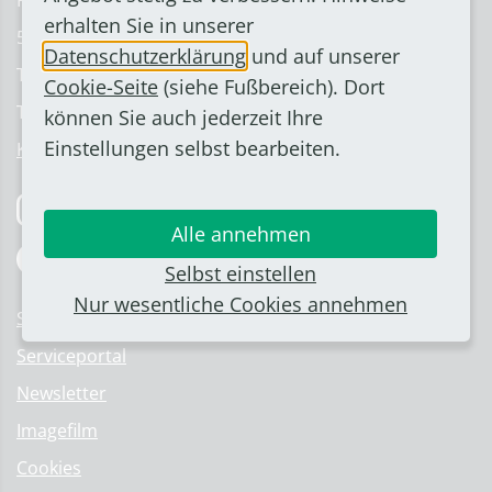
Rathausstraße 2
Haushaltsrede Kämmerer
erhalten Sie in unserer
Haushalt 2019/2020
53332 Bornheim
Datenschutzerklärung
und auf unserer
Nachtragshaushalt 2019/2020
Telefon: 02222 945-0
Cookie-Seite
(siehe Fußbereich). Dort
Haushalt 2019/2020
Telefax: 02222 945-126
können Sie auch jederzeit Ihre
Haushaltskonsolidierung ab 2025
Archivierte Haushaltspläne
Einstellungen selbst bearbeiten.
Kontakt & Ansprechpartner
Haushalt 2017/2018
Haushalt 2015/2016
Folge uns auf Instagram
Jahresabschlüsse
Alle annehmen
Jahresabschluss 2020
Folge uns auf Facebook
Selbst einstellen
Haushaltssicherungskonzept
Nur wesentliche Cookies annehmen
Jahresabschluss 2019
Stellenangebote
Archivierte Jahresabschlüsse
Serviceportal
Jahresabschluss 2018
Newsletter
Jahresabschluss 2017
Jahresabschluss 2016
Imagefilm
Jahresabschluss 2015
Cookies
Jahresabschluss 2014