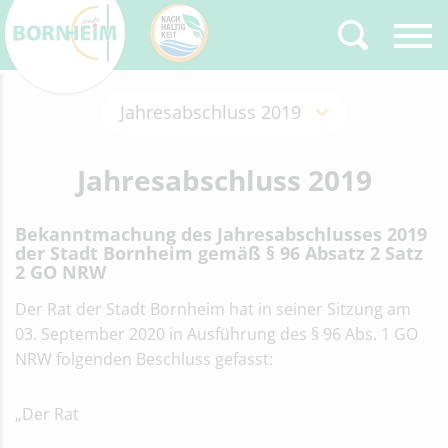
Jahresabschluss 2019
Zurück
Type 2 or more
characters for results.
Eröffnungsbilanz
Jahresabschluss 2019
Haushalt
Haushalt 2025/2026
Bekanntmachung des Jahresabschlusses 2019
Haushaltsrede Bürgermeister
der Stadt Bornheim gemäß § 96 Absatz 2 Satz
Christoph Becker
2 GO NRW
Haushaltsrede Kämmerer Ralf
Cugaly
Der Rat der Stadt Bornheim hat in seiner Sitzung am
Haushalt 2023/2024
03. September 2020 in Ausführung des § 96 Abs. 1 GO
Haushaltsrede Bürgermeister
NRW folgenden Beschluss gefasst:
Haushaltsrede Kämmerer
Haushalt 2021/2022
„Der Rat
Haushaltsrede Bürgermeister