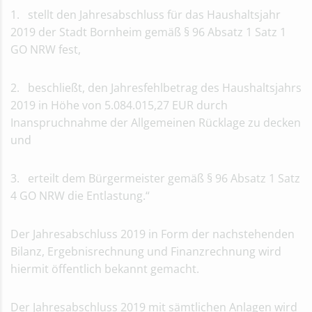
Haushaltsrede Kämmerer
1. stellt den Jahresabschluss für das Haushaltsjahr
Haushalt 2019/2020
2019 der Stadt Bornheim gemäß § 96 Absatz 1 Satz 1
Nachtragshaushalt 2019/2020
GO NRW fest,
Haushalt 2019/2020
Haushaltskonsolidierung ab 2025
2. beschließt, den Jahresfehlbetrag des Haushaltsjahrs
Archivierte Haushaltspläne
2019 in Höhe von 5.084.015,27 EUR durch
Haushalt 2017/2018
Inanspruchnahme der Allgemeinen Rücklage zu decken
Haushalt 2015/2016
und
Jahresabschlüsse
Jahresabschluss 2020
3. erteilt dem Bürgermeister gemäß § 96 Absatz 1 Satz
Haushaltssicherungskonzept
4 GO NRW die Entlastung.“
Jahresabschluss 2019
Archivierte Jahresabschlüsse
Jahresabschluss 2018
Der Jahresabschluss 2019 in Form der nachstehenden
Jahresabschluss 2017
Bilanz, Ergebnisrechnung und Finanzrechnung wird
Jahresabschluss 2016
hiermit öffentlich bekannt gemacht.
Jahresabschluss 2015
Jahresabschluss 2014
Der Jahresabschluss 2019 mit sämtlichen Anlagen wird