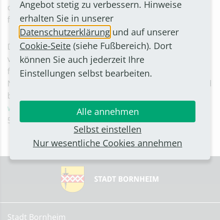
Angebot stetig zu verbessern. Hinweise
der drei Gewinnerinnen und Gewinner findet jeweils
erhalten Sie in unserer
freitags um 12 Uhr statt.
Datenschutzerklärung
und auf unserer
Cookie-Seite
(siehe Fußbereich). Dort
Die Rätsel werden immer freitags im Internet
können Sie auch jederzeit Ihre
veröffentlicht unter www.bornheim.de/wichteljagd –
für die erste Woche also am Freitag, 24. November.
Einstellungen selbst bearbeiten.
Nähere Informationen zur Aktion gibt es dort auch und
bei den Mitarbeiterinnen der Jugendförderung unter
wichteljagd(at)stadt-bornheim.de
oder 02222 9437-
Alle annehmen
5406.
Selbst einstellen
Nur wesentliche Cookies annehmen
Stadt Bornheim