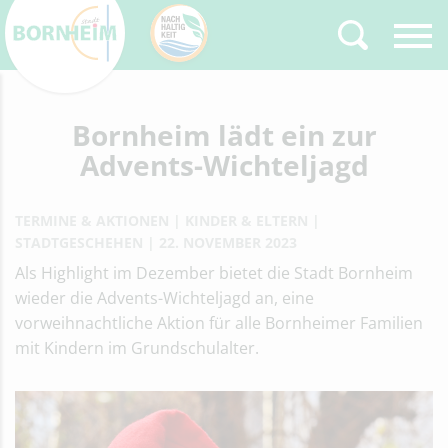
Zurück
Bornheim lädt ein zur
Type 2 or more
characters for results.
Advents-Wichteljagd
TERMINE & AKTIONEN
KINDER & ELTERN
STADTGESCHEHEN
22. NOVEMBER 2023
Als Highlight im Dezember bietet die Stadt Bornheim
wieder die Advents-Wichteljagd an, eine
vorweihnachtliche Aktion für alle Bornheimer Familien
mit Kindern im Grundschulalter.