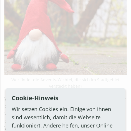
Wer findet die Advents-Wichtel, die sich im Stadtgebiet
versteckt haben?
Cookie-Hinweis
Vom 24. November bis zum 22. Dezember 2023 werden
pro Woche fünf Wichtel im gesamten Stadtgebiet
Wir setzen Cookies ein. Einige von ihnen
versteckt. Wer die Wichtel mit Hilfe der Hinweise auf
sind wesentlich, damit die Webseite
der städtischen Homepage findet, nimmt an der
funktioniert. Andere helfen, unser Online-
Wichtel-Tombola teil. Die Verlosung und Bekanntgabe