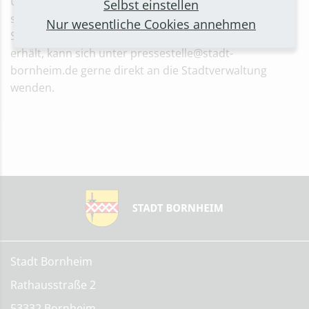
Unternehmerinnen und Unternehmern, Angebote
Selbst einstellen
stets gründlich auf Seriosität zu prüfen. Wer ein
Nur wesentliche Cookies annehmen
Schreiben mit einer angeblichen Empfehlung der Stadt
erhält, kann sich unter pressestelle@stadt-
bornheim.de gerne direkt an die Stadtverwaltung
wenden.
Stadt Bornheim
Rathausstraße 2
53332 Bornheim