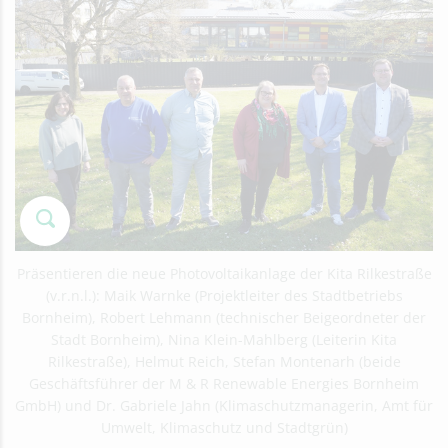
Präsentieren die neue Photovoltaikanlage der Kita Rilkestraße
(v.r.n.l.): Maik Warnke (Projektleiter des Stadtbetriebs
Bornheim), Robert Lehmann (technischer Beigeordneter der
Stadt Bornheim), Nina Klein-Mahlberg (Leiterin Kita
Rilkestraße), Helmut Reich, Stefan Montenarh (beide
Geschäftsführer der M & R Renewable Energies Bornheim
GmbH) und Dr. Gabriele Jahn (Klimaschutzmanagerin, Amt für
Umwelt, Klimaschutz und Stadtgrün)