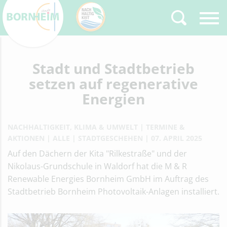
Zurück
Stadt und Stadtbetrieb
Type 2 or more
characters for results.
setzen auf regenerative
Energien
NACHHALTIGKEIT, KLIMA & UMWELT
TERMINE &
AKTIONEN
ALLE
STADTGESCHEHEN
07. APRIL 2025
Auf den Dächern der Kita "Rilkestraße" und der
Nikolaus-Grundschule in Waldorf hat die M & R
Renewable Energies Bornheim GmbH im Auftrag des
Stadtbetrieb Bornheim Photovoltaik-Anlagen installiert.