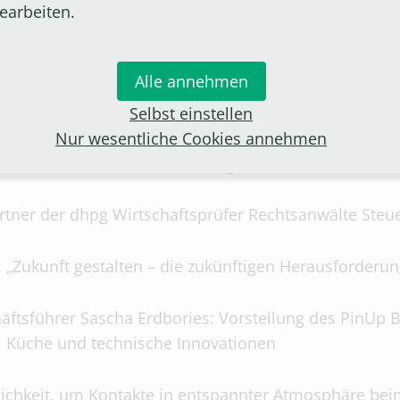
n die Wirtschaftsgespräche auch intensive Networkin
earbeiten.
 Vertreterinnen und Vertreter der Stadt Bornheim. 
Alle annehmen
Selbst einstellen
Nur wesentliche Cookies annehmen
h Becker: Aktuelle Entwicklungen und Daten zur wirts
tner der dhpg Wirtschaftsprüfer Rechtsanwälte Ste
: „Zukunft gestalten – die zukünftigen Herausforderu
häftsführer Sascha Erdbories: Vorstellung des PinUp
h, Küche und technische Innovationen
ichkeit, um Kontakte in entspannter Atmosphäre bei