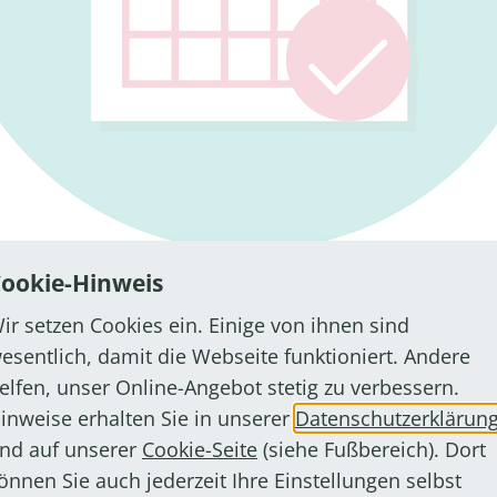
ookie-Hinweis
ir setzen Cookies ein. Einige von ihnen sind
rüfer Rechtsanwälte Steuerberater GmbH & Co. KG ste
esentlich, damit die Webseite funktioniert. Andere
usforderungen im Wirtschaftszweig Entertainment“.
elfen, unser Online-Angebot stetig zu verbessern.
inweise erhalten Sie in unserer
Datenschutzerklärun
die neuesten Entwicklungen und Trends im Entertain
nd auf unserer
Cookie-Seite
(siehe Fußbereich). Dort
dort vorgestellt. Darüber hinaus werden Möglichkeite
önnen Sie auch jederzeit Ihre Einstellungen selbst