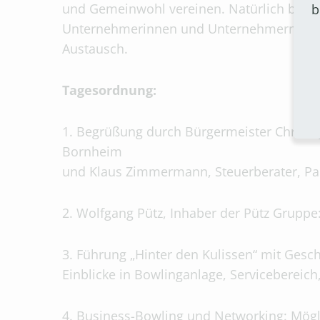
und Gemeinwohl vereinen. Natürlich biete
b
Unternehmerinnen und Unternehmern sowie
Austausch.
Tagesordnung:
1. Begrüßung durch Bürgermeister Christop
Bornheim
und Klaus Zimmermann, Steuerberater, Par
2. Wolfgang Pütz, Inhaber der Pütz Gruppe
3. Führung „Hinter den Kulissen“ mit Gesc
Einblicke in Bowlinganlage, Servicebereic
4. Business-Bowling und Networking: Mögl