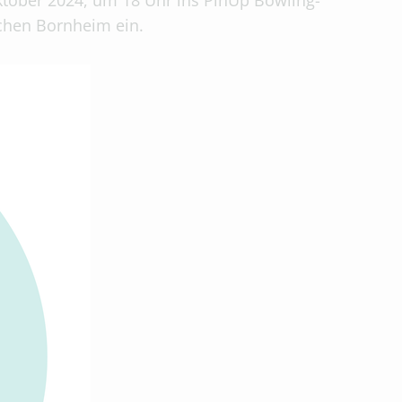
tober 2024, um 18 Uhr ins PinUp Bowling-
ächen Bornheim ein.