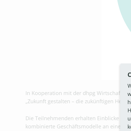
C
W
In Kooperation mit der dhpg Wirtschaftsp
w
„Zukunft gestalten – die zukünftigen Hera
h
H
Die Teilnehmenden erhalten Einblicke in 
u
kombinierte Geschäftsmodelle an einem Stan
k