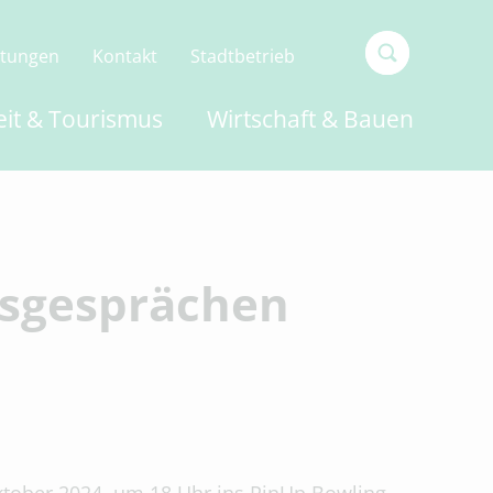
ltungen
Kontakt
Stadtbetrieb
Type 2 or
eit & Tourismus
Wirtschaft & Bauen
more
characters
for
results.
tsgesprächen