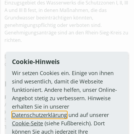
Einzugsgebiet des Wasserwerks die Schutzzonen I, II, III
A und III B fest, in denen Maßnah­men, die das
Grundwasser beeinträchtigen könnten,
genehmigungspflichtig oder verboten sind.
Genehmigungsanträge sind an den Rhein-Sieg-Kreis zu
richten.
Die Wasserschutzgebietsverordnung und die Karte mit
Cookie-Hinweis
den Wasserschutzzonen können Sie hier aufrufen.
Wir setzen Cookies ein. Einige von ihnen
sind wesentlich, damit die Webseite
Details
funktioniert. Andere helfen, unser Online-
Rhein-Sieg-Kreis
Angebot stetig zu verbessern. Hinweise
Amt für Umwelt- und Naturschutz
erhalten Sie in unserer
Kaiser-Wilhelm-Platz 1
Datenschutzerklärung
und auf unserer
53721 Siegburg
Cookie-Seite
(siehe Fußbereich). Dort
Telefon: 02241 130
können Sie auch jederzeit Ihre