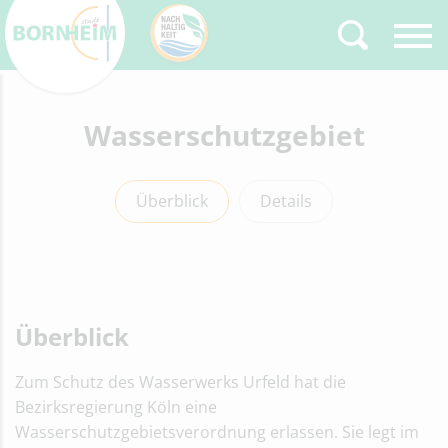
Zurück
Wasserschutzgebiet
Type 2 or more
characters for results.
Überblick
Details
Überblick
Zum Schutz des Wasserwerks Urfeld hat die
Bezirksregierung Köln eine
Wasserschutzgebietsverordnung er­lassen. Sie legt im