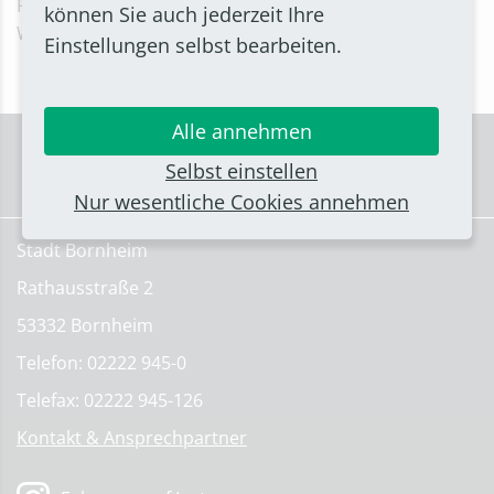
Farnschläder-Stadion aktuell saniert wird, finden die
können Sie auch jederzeit Ihre
Wettkämpfe diesmal in Hersel statt.
Einstellungen selbst bearbeiten.
Alle annehmen
Selbst einstellen
Nur wesentliche Cookies annehmen
Stadt Bornheim
Rathausstraße 2
53332 Bornheim
Telefon: 02222 945-0
Telefax: 02222 945-126
Kontakt & Ansprechpartner