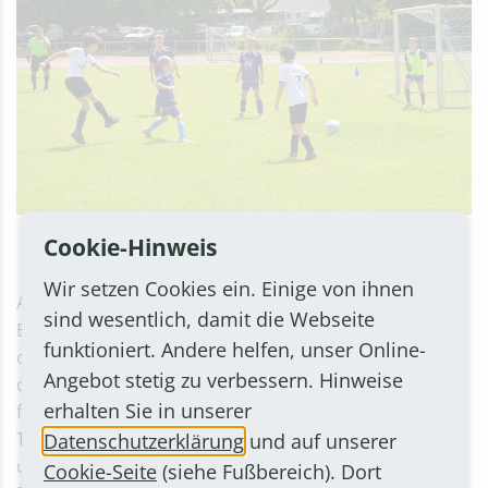
Spaß und Spannung garantiert - wie im letzten Jahr bei
Cookie-Hinweis
strahlendem Sonnenschein
Wir setzen Cookies ein. Einige von ihnen
Acht Jungen- und sieben Mädchenmannschaften der
sind wesentlich, damit die Webseite
Bornheimer Grundschulen spielen in diesem Jahr um
funktioniert. Andere helfen, unser Online-
die begehrten Wanderpokale. Anpfiff ist um 9 Uhr und
Angebot stetig zu verbessern. Hinweise
die Siegerehrung ist gegen 13.30 Uhr geplant. Bei
erhalten Sie in unserer
freiem Eintritt erwartet Fußballfans ein spannendes
Turnier. Organisiert wird der Wettbewerb vom Schul-
Datenschutzerklärung
und auf unserer
und Sportamt der Stadt Bornheim. Da das Franz-
Cookie-Seite
(siehe Fußbereich). Dort