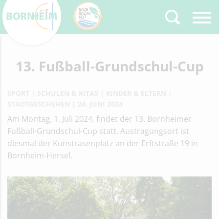
Zurück
13. Fußball-Grundschul-Cup
Type 2 or more
characters for results.
SPORT
SCHULEN & KITAS
KINDER & ELTERN
STADTGESCHEHEN
24. JUNI 2024
Am Montag, 1. Juli 2024, findet der 13. Bornheimer
Fußball-Grundschul-Cup statt. Austragungsort ist
diesmal der Kunstrasenplatz an der Erftstraße 19 in
Bornheim-Hersel.