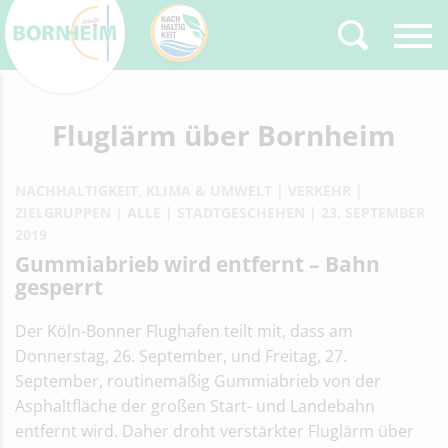
Zurück
Fluglärm über Bornheim
Type 2 or more
characters for results.
NACHHALTIGKEIT, KLIMA & UMWELT
VERKEHR
ZIELGRUPPEN
ALLE
STADTGESCHEHEN
23. SEPTEMBER
2019
Gummiabrieb wird entfernt – Bahn
gesperrt
Der Köln-Bonner Flughafen teilt mit, dass am
Donnerstag, 26. September, und Freitag, 27.
September, routinemäßig Gummiabrieb von der
Asphaltfläche der großen Start- und Landebahn
entfernt wird. Daher droht verstärkter Fluglärm über