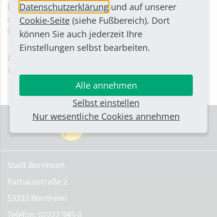
Datenschutzerklärung
und auf unserer
Betrieb sei, werde der Flugbetrieb in dieser Zeit über
die Querwindbahn abgewickelt. Diese verläuft in West-
Cookie-Seite
(siehe Fußbereich). Dort
Ost-Richtung.
können Sie auch jederzeit Ihre
Einstellungen selbst bearbeiten.
Lesen Sie hier: Köln-Bonner Flughafen: Erneut droht
Fluglärm über Bornheim
Alle annehmen
Selbst einstellen
Nur wesentliche Cookies annehmen
Stadt Bornheim
Rathausstraße 2
53332 Bornheim
Telefon: 02222 945-0