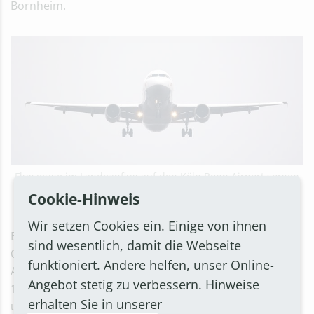
Bornheim.
Flugzeuge im Landeanflug auf den Köln Bonn Airport sorgen
für Fluglärm über Bornheim
Cookie-Hinweis
Wir setzen Cookies ein. Einige von ihnen
Betroffen sind vor allem Walberberg und andere
sind wesentlich, damit die Webseite
Ortschaften im nördlichen Stadtgebiet. Für die
funktioniert. Andere helfen, unser Online-
Arbeiten wird laut Flughafen die Bahn jeweils von 8 bis
Angebot stetig zu verbessern. Hinweise
18 Uhr für den Verkehr gesperrt. Da die kleine Start-
erhalten Sie in unserer
und Landebahn derzeit wegen Bauarbeiten außer