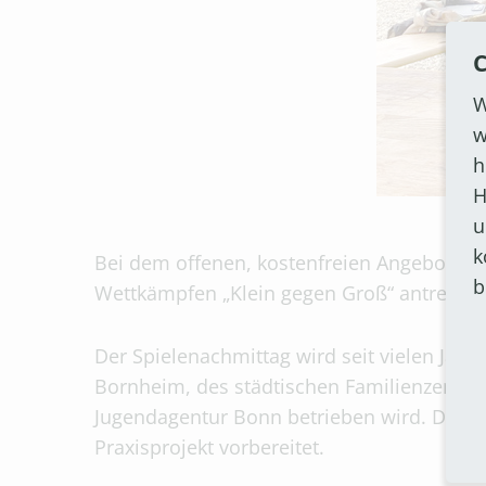
C
W
w
h
H
u
k
Bei dem offenen, kostenfreien Angebot auf
b
Wettkämpfen „Klein gegen Groß“ antreten, 
Der Spielenachmittag wird seit vielen Jah
Bornheim, des städtischen Familienzentr
Jugendagentur Bonn betrieben wird. Die B
Praxisprojekt vorbereitet.