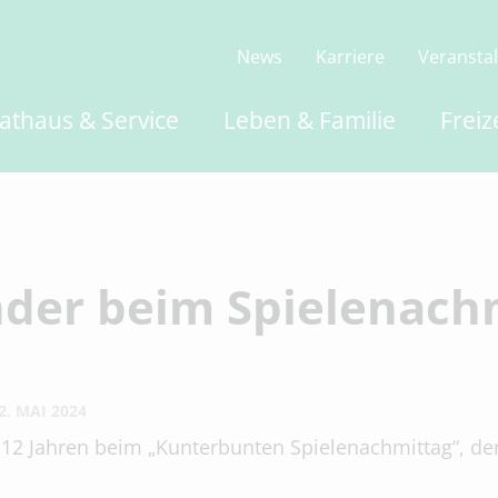
News
Karriere
Veransta
athaus & Service
Leben & Familie
Freiz
nder beim Spielenach
2. MAI 2024
 12 Jahren beim „Kunterbunten Spielenachmittag“, de