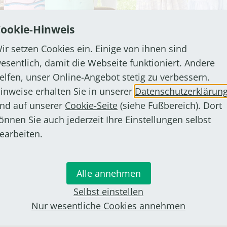
ookie-Hinweis
ir setzen Cookies ein. Einige von ihnen sind
esentlich, damit die Webseite funktioniert. Andere
elfen, unser Online-Angebot stetig zu verbessern.
inweise erhalten Sie in unserer
Datenschutzerklärun
Das Dosenwerfen stand bei den Kids hoch im Kurs.
nd auf unserer
Cookie-Seite
(siehe Fußbereich). Dort
önnen Sie auch jederzeit Ihre Einstellungen selbst
 dem Spielplatz in der Knippstraße in Roisdorf konnte
earbeiten.
Dosen werfen, Enten angeln oder ein kleines Karusse
ren sehr gut angenommen. Er ist ein Kooperationsproj
Alle annehmen
ums Haus Regenbogen und des Stadtteilbüros Bornhei
Selbst einstellen
ewegungs-, Kreativ- und Spielangebote hatte diesmal
Nur wesentliche Cookies annehmen