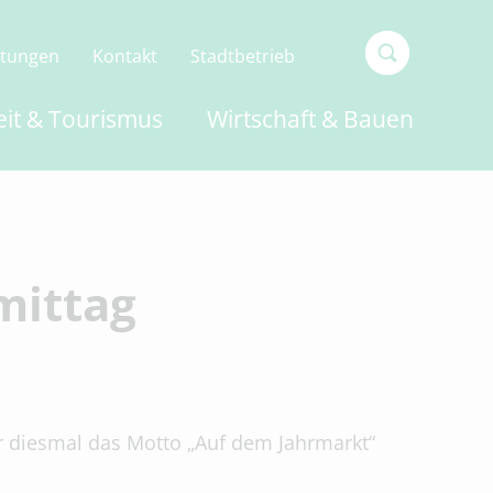
ltungen
Kontakt
Stadtbetrieb
Type 2 or
eit & Tourismus
Wirtschaft & Bauen
more
characters
for
results.
mittag
r diesmal das Motto „Auf dem Jahrmarkt“