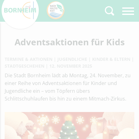
Zurück
Adventsaktionen für Kids
Type 2 or more
characters for results.
TERMINE & AKTIONEN
JUGENDLICHE
KINDER & ELTERN
STADTGESCHEHEN
12. NOVEMBER 2025
Die Stadt Bornheim lädt ab Montag, 24. November, zu
einer Reihe von Adventsaktionen für Kinder und
Jugendliche ein – vom Töpfern übers
Schlittschuhlaufen bis hin zu einem Mitmach-Zirkus.