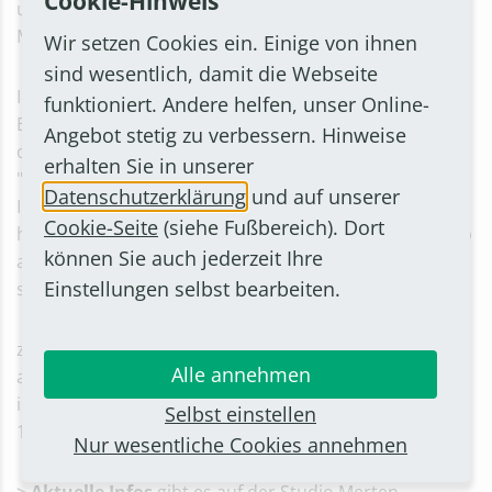
Cookie-Hinweis
und Hörer in der nächsten Sendung des Radio Studio
Merten.
Wir setzen Cookies ein. Einige von ihnen
sind wesentlich, damit die Webseite
Im Gespräch mit Moderator Otto Ganser zieht
funktioniert. Andere helfen, unser Online-
Einrichtungsleiter Reinhard Griep, der dieses Jahr in
Angebot stetig zu verbessern. Hinweise
den Ruhestand geht, ein Fazit. In seinen Augen
erhalten Sie in unserer
"beinhaltet die Jugendarbeit nicht nur pädagogische
Datenschutzerklärung
und auf unserer
Inhalte, sondern auch Nachhaltigkeit, was in der
Cookie-Seite
(siehe Fußbereich). Dort
heutigen Zeit besonders wichtig ist." So berichtet Griep
können Sie auch jederzeit Ihre
auch, was aktuell in der Jugendbildungsstätte
Einstellungen selbst bearbeiten.
stattfindet.
zu hören ist das Programm des Vorgebirgsmagazins
Alle annehmen
am Donnerstag, 25. Mai 2023, von 21.04 bis 22 Uhr wie
immer über Radio Bonn/Rhein-Sieg auf UKW 97,8 und
Selbst einstellen
104,2.
Nur wesentliche Cookies annehmen