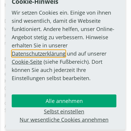
Cookie-Hinweis
HallenFreizeitBad Bornheim.
Wir setzen Cookies ein. Einige von ihnen
sind wesentlich, damit die Webseite
Die Kurse der Volkshochschule Bornheim-Alfter finden
wie gewohnt statt; die VHS-Geschäftsstelle ist jedoch
funktioniert. Andere helfen, unser Online-
nicht besetzt. Die Stadtbücherei Bornheim hat
Angebot stetig zu verbessern. Hinweise
mittwochs regulär geschlossen.
erhalten Sie in unserer
Datenschutzerklärung
und auf unserer
Bei dringenden Anliegen ist der städtische
Cookie-Seite
(siehe Fußbereich). Dort
Bereitschaftsdienst telefonisch unter 0172 8740853
können Sie auch jederzeit Ihre
erreichbar. In allen dringenden Fällen, die den
Einstellungen selbst bearbeiten.
Kinderschutz betreffen, steht die Kinderschutzhotline
02222 9437-5437 rund um die Uhr zur Verfügung. Bei
Rohrbrüchen, Schäden im Kanalnetz oder Störungen
Alle annehmen
der Wasserversorgung hilft die Störungshotline des
Stadtbetriebs unter 02227 9320-77.
Selbst einstellen
Nur wesentliche Cookies annehmen
Am Brückentag, Freitag, 5. Juni 2026, sind alle