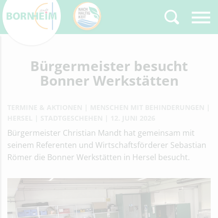
Zurück
Bürgermeister besucht
Type 2 or more
characters for results.
Bonner Werkstätten
TERMINE & AKTIONEN
MENSCHEN MIT BEHINDERUNGEN
HERSEL
STADTGESCHEHEN
12. JUNI 2026
Bürgermeister Christian Mandt hat gemeinsam mit
seinem Referenten und Wirtschaftsförderer Sebastian
Römer die Bonner Werkstätten in Hersel besucht.