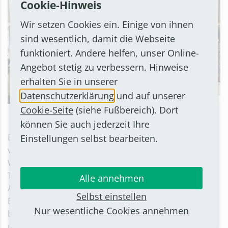
Cookie-Hinweis
Wir setzen Cookies ein. Einige von ihnen
sind wesentlich, damit die Webseite
funktioniert. Andere helfen, unser Online-
Angebot stetig zu verbessern. Hinweise
erhalten Sie in unserer
Datenschutzerklärung
und auf unserer
Cookie-Seite
(siehe Fußbereich). Dort
Im Marga-Loenertz-Haus ging es künstlerisch zu
können Sie auch jederzeit Ihre
Bürgermeister Christian Mandt zeigte sich beeindruckt
Einstellungen selbst bearbeiten.
von dem, was er vor Ort erlebte: „Die Bonner
Werkstätten leisten einen wertvollen Beitrag zur
Teilhabe von Menschen mit Beeinträchtigungen am
Alle annehmen
Arbeitsleben. Die Vielfalt der Angebote und das
Selbst einstellen
Engagement des gesamten Teams haben mich sehr
Nur wesentliche Cookies annehmen
beeindruckt. Solche Einrichtungen sind ein
unverzichtbarer Teil unserer Gesellschaft."